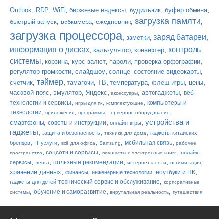
,
,
,
,
,
,
Outlook
RDP
WiFi
биржевые индексы
будильник
буфер обмена
загрузка памяти
,
,
,
,
быстрый запуск
вебкамера
ежедневник
загрузка процессора
заряд батареи
,
,
,
заметки
информация о дисках
контроль
,
,
,
калькулятор
конвертер
системы
,
,
,
,
,
корзина
курс валют
пароли
проверка орфографии
,
,
,
,
регулятор громкости
слайдшоу
солнце
состояние видеокарты
таймер
,
,
,
,
,
,
,
счетчик
тамагочи
ТВ
температура
флеш-игры
цены
,
,
,
,
,
часовой пояс
эмулятор
Яндекс
автогаджеты
веб-
аксессуары
,
,
,
технологии и сервисы
компьютеры и
игры для пк
комплектующие
,
,
,
,
технологии
приложения
программы
серверное оборудование
устройства и
,
,
,
смартфоны
советы и инструкции
онлайн-игры
гаджеты
,
,
,
защита и безопасность
гаджеты китайских
техника для дома
,
,
,
,
,
мобильная связь
брендов
IT-услуги
всё для офиса
Samsung
рабочее
,
,
,
соцсети и сервисы
онлайн-
пространство
планшеты и электронные книги
,
,
,
,
,
полезные рекомендации
сервисы
лента
интернет и сети
оптимизация
,
,
,
,
хранение данных
ноутбуки и ПК
финансы
инженерные технологии
,
технический сервис и обслуживание
гаджеты для детей
корпоративные
,
,
,
обучение и саморазвитие
системы
вирутальная реальность
путешествия