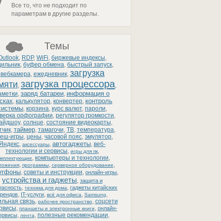
Все то, что не подходит по
параметрам в другие разделы.
Темы
Outlook
,
RDP
,
WiFi
,
биржевые индексы
,
дильник
,
буфер обмена
,
быстрый запуск
,
загрузка
вебкамера
,
ежедневник
,
загрузка процессора
мяти
,
,
заряд батареи
информация о
аметки
,
,
сках
контроль
,
калькулятор
,
конвертер
,
системы
,
корзина
,
курс валют
,
пароли
,
верка орфографии
,
регулятор громкости
,
айдшоу
,
солнце
,
состояние видеокарты
,
таймер
тчик
,
,
тамагочи
,
ТВ
,
температура
,
еш-игры
,
цены
,
часовой пояс
,
эмулятор
,
автогаджеты
Яндекс
,
,
,
веб-
аксессуары
технологии и сервисы
,
,
игры для пк
,
компьютеры и технологии
,
омплектующие
,
,
,
ложения
программы
серверное оборудование
ртфоны
,
советы и инструкции
,
,
онлайн-игры
устройства и гаджеты
,
защита и
,
,
пасность
гаджеты китайских
техника для дома
,
,
,
,
рендов
IT-услуги
всё для офиса
Samsung
льная связь
,
,
соцсети
рабочее пространство
ервисы
,
,
онлайн-
планшеты и электронные книги
,
,
полезные рекомендации
,
ервисы
лента