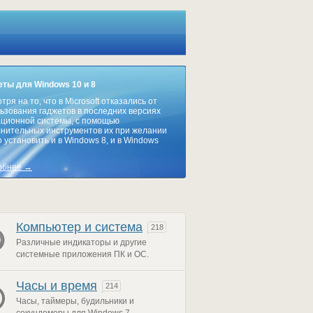
ты для Windows 10 и 8
тря на то, что в Microsoft отказались от
ьзования гаджетов в последних версиях
ционной системы, с помощью
нительных инструментов их при желании
 установить и в Windows 8, и в Windows
обнее →
Компьютер и система
218
Различные индикаторы и другие
системные приложения ПК и ОС.
Часы и время
214
Часы, таймеры, будильники и