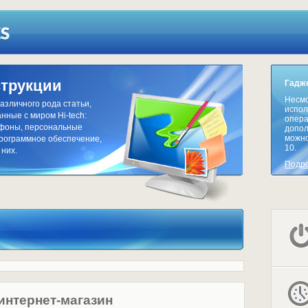
струкции
Гадже
Несмо
азличного рода статьи,
испол
нные с миром Hi-tech:
опера
тфоны, персональные
допол
можно
программное обеспечение,
10.
 них.
Подр
интернет-магазин