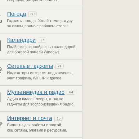
секундомеры для Windows 7.
Погода
30
Гаджеты погоды. Узнай температуру
за окном, прямо с рабочего стола!
Календари
27
Подборка разнообразных календарей
для боковой панели Windows.
Сетевые гаджеты
24
Индикаторы интернет-подключения,
учет трафика, WiFi, IP и другое.
Мультимедиа и радио
64
Аудио и видео плееры, а так же
гаджеты для воспроизведения радио.
Интернет и почта
15
Виджеты для работы с почтой,
соц.сетями, блогами и ресурсами.