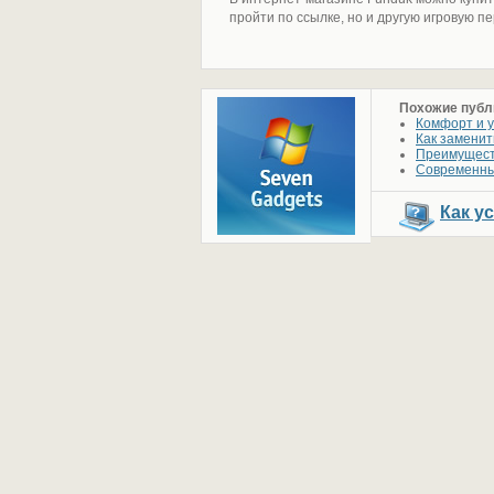
пройти по ссылке, но и другую игровую п
Похожие публ
Комфорт и у
Как заменит
Преимуществ
Современный
Как у