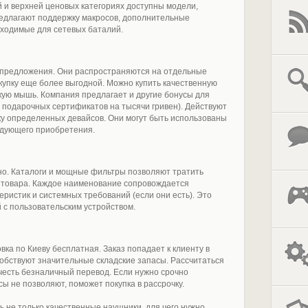
й и верхней ценовых категориях доступны модели,
едлагают поддержку макросов, дополнительные
бходимые для сетевых баталий.
 предложения. Они распространяются на отдельные
окупку еще более выгодной. Можно купить качественную
скую мышь. Компания предлагает и другие бонусы для
о подарочных сертификатов на тысячи гривен). Действуют
ку определенных девайсов. Они могут быть использованы
едующего приобретения.
но. Каталоги и мощные фильтры позволяют тратить
 товара. Каждое наименование сопровождается
ристик и системных требований (если они есть). Это
 с пользовательским устройством.
вка по Киеву бесплатная. Заказ попадает к клиенту в
собствуют значительные складские запасы. Рассчитаться
честь безналичный перевод. Если нужно срочно
ы не позволяют, поможет покупка в рассрочку.
ь не только качественные наушники, для чего нужно