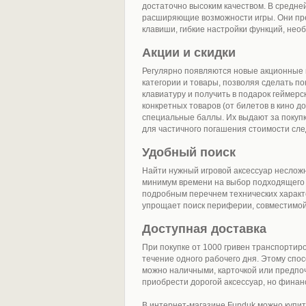
достаточно высоким качеством. В средне
расширяющие возможности игры. Они пр
клавиши, гибкие настройки функций, нео
Акции и скидки
Регулярно появляются новые акционные
категории и товары, позволяя сделать п
клавиатуру и получить в подарок геймер
конкретных товаров (от билетов в кино д
специальные баллы. Их выдают за покуп
для частичного погашения стоимости сл
Удобный поиск
Найти нужный игровой аксессуар неслож
минимум времени на выбор подходящего
подробным перечнем технических характе
упрощает поиск периферии, совместимой
Доступная доставка
При покупке от 1000 гривен транспортиро
течение одного рабочего дня. Этому спо
можно наличными, карточкой или предпо
приобрести дорогой аксессуар, но финанс
В интернет-магазине Funduk можно купит