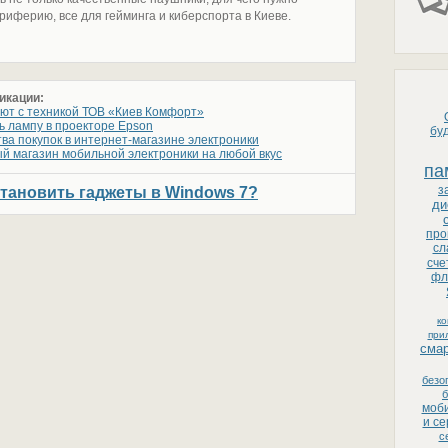
ериферию, все для гейминга и киберспорта в Киеве.
икации:
ют с техникой ТОВ «Киев Комфорт»
ь лампу в проекторе Epson
бу
а покупок в интернет-магазине электроники
 магазин мобильной электроники на любой вкус
па
з
становить гаджеты в Windows 7?
ди
про
сл
сче
фл
к
при
сма
безо
б
моби
и с
с