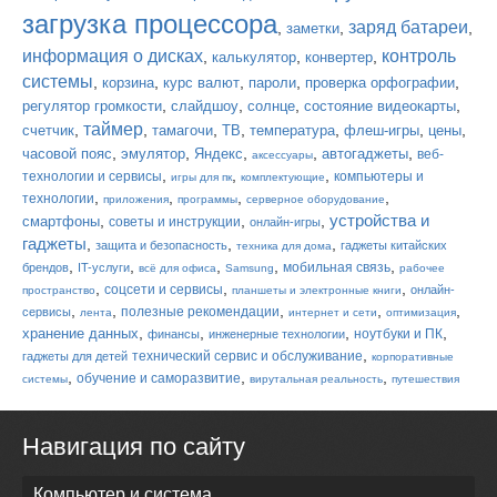
загрузка процессора
заряд батареи
,
,
,
заметки
информация о дисках
контроль
,
,
,
калькулятор
конвертер
системы
,
,
,
,
,
корзина
курс валют
пароли
проверка орфографии
,
,
,
,
регулятор громкости
слайдшоу
солнце
состояние видеокарты
таймер
,
,
,
,
,
,
,
счетчик
тамагочи
ТВ
температура
флеш-игры
цены
,
,
,
,
,
часовой пояс
эмулятор
Яндекс
автогаджеты
веб-
аксессуары
,
,
,
технологии и сервисы
компьютеры и
игры для пк
комплектующие
,
,
,
,
технологии
приложения
программы
серверное оборудование
устройства и
,
,
,
смартфоны
советы и инструкции
онлайн-игры
гаджеты
,
,
,
защита и безопасность
гаджеты китайских
техника для дома
,
,
,
,
,
мобильная связь
брендов
IT-услуги
всё для офиса
Samsung
рабочее
,
,
,
соцсети и сервисы
онлайн-
пространство
планшеты и электронные книги
,
,
,
,
,
полезные рекомендации
сервисы
лента
интернет и сети
оптимизация
,
,
,
,
хранение данных
ноутбуки и ПК
финансы
инженерные технологии
,
технический сервис и обслуживание
гаджеты для детей
корпоративные
,
,
,
обучение и саморазвитие
системы
вирутальная реальность
путешествия
Навигация по сайту
Компьютер и система