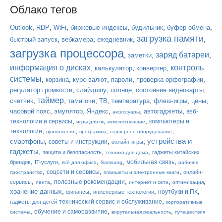
Облако тегов
,
,
,
,
,
,
Outlook
RDP
WiFi
биржевые индексы
будильник
буфер обмена
загрузка памяти
,
,
,
,
быстрый запуск
вебкамера
ежедневник
загрузка процессора
заряд батареи
,
,
,
заметки
информация о дисках
контроль
,
,
,
калькулятор
конвертер
системы
,
,
,
,
,
корзина
курс валют
пароли
проверка орфографии
,
,
,
,
регулятор громкости
слайдшоу
солнце
состояние видеокарты
таймер
,
,
,
,
,
,
,
счетчик
тамагочи
ТВ
температура
флеш-игры
цены
,
,
,
,
,
часовой пояс
эмулятор
Яндекс
автогаджеты
веб-
аксессуары
,
,
,
технологии и сервисы
компьютеры и
игры для пк
комплектующие
,
,
,
,
технологии
приложения
программы
серверное оборудование
устройства и
,
,
,
смартфоны
советы и инструкции
онлайн-игры
гаджеты
,
,
,
защита и безопасность
гаджеты китайских
техника для дома
,
,
,
,
,
мобильная связь
брендов
IT-услуги
всё для офиса
Samsung
рабочее
,
,
,
соцсети и сервисы
онлайн-
пространство
планшеты и электронные книги
,
,
,
,
,
полезные рекомендации
сервисы
лента
интернет и сети
оптимизация
,
,
,
,
хранение данных
ноутбуки и ПК
финансы
инженерные технологии
,
технический сервис и обслуживание
гаджеты для детей
корпоративные
,
,
,
обучение и саморазвитие
системы
вирутальная реальность
путешествия