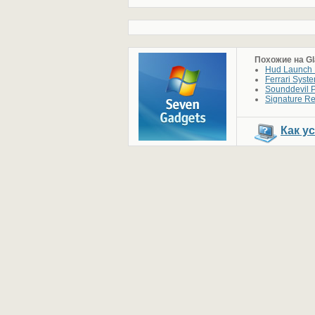
Похожие на G
Hud Launch 
Ferrari Syst
Sounddevil P
Signature R
Как у