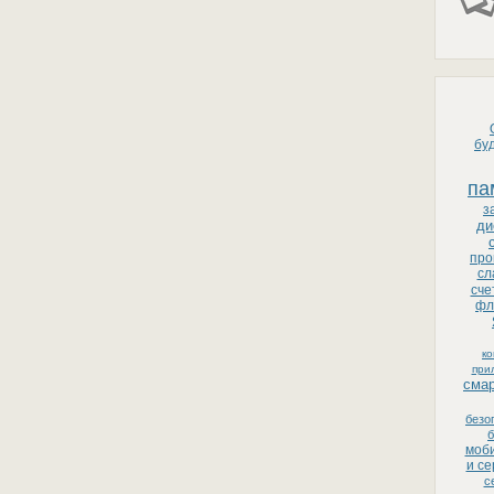
бу
па
з
ди
про
сл
сче
фл
к
при
сма
безо
б
моби
и с
с