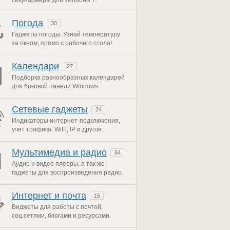
секундомеры для Windows 7.
Погода
30
Гаджеты погоды. Узнай температуру
за окном, прямо с рабочего стола!
Календари
27
Подборка разнообразных календарей
для боковой панели Windows.
Сетевые гаджеты
24
Индикаторы интернет-подключения,
учет трафика, WiFi, IP и другое.
Мультимедиа и радио
64
Аудио и видео плееры, а так же
гаджеты для воспроизведения радио.
Интернет и почта
15
Виджеты для работы с почтой,
соц.сетями, блогами и ресурсами.