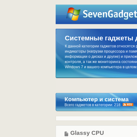
Системные гаджеты 
К данной категории гаджетов относятся
индикаторы (нагрузки процессора и памя
информации о дисках и другие) и прило
контроля, а так же мониторинга состоя
Windows 7 и вашего компьютера в целом
Компьютер и система
Всего гаджетов в категории: 218
Glassy CPU