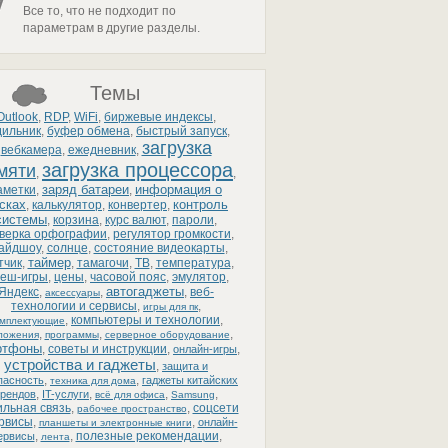
Все то, что не подходит по
параметрам в другие разделы.
Темы
Outlook
,
RDP
,
WiFi
,
биржевые индексы
,
дильник
,
буфер обмена
,
быстрый запуск
,
загрузка
вебкамера
,
ежедневник
,
загрузка процессора
мяти
,
,
заряд батареи
информация о
аметки
,
,
сках
контроль
,
калькулятор
,
конвертер
,
системы
,
корзина
,
курс валют
,
пароли
,
верка орфографии
,
регулятор громкости
,
айдшоу
,
солнце
,
состояние видеокарты
,
таймер
тчик
,
,
тамагочи
,
ТВ
,
температура
,
еш-игры
,
цены
,
часовой пояс
,
эмулятор
,
автогаджеты
Яндекс
,
,
,
веб-
аксессуары
технологии и сервисы
,
,
игры для пк
,
компьютеры и технологии
,
омплектующие
,
,
,
ложения
программы
серверное оборудование
ртфоны
,
советы и инструкции
,
,
онлайн-игры
устройства и гаджеты
,
защита и
,
,
пасность
гаджеты китайских
техника для дома
,
,
,
,
рендов
IT-услуги
всё для офиса
Samsung
льная связь
,
,
соцсети
рабочее пространство
ервисы
,
,
онлайн-
планшеты и электронные книги
,
,
полезные рекомендации
,
ервисы
лента