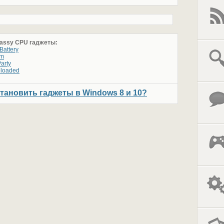
lassy CPU гаджеты:
Battery
em
arty
eloaded
становить гаджеты в Windows 8 и 10?