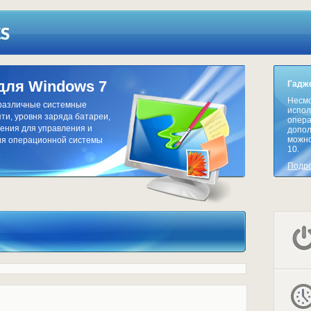
для Windows 7
Гадже
Несмо
 различные системные
испол
ти, уровня заряда батареи,
опера
жения для управления и
допол
можно
ния операционной системы
10.
.
Подр