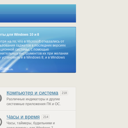
ты для Windows 10 и 8
тря на то, что в Microsoft отказались от
ьзования гаджетов в последних версиях
ционной системы, с помощью
нительных инструментов их при желании
 установить и в Windows 8, и в Windows
обнее →
Компьютер и система
218
Различные индикаторы и другие
системные приложения ПК и ОС.
Часы и время
214
Часы, таймеры, будильники и