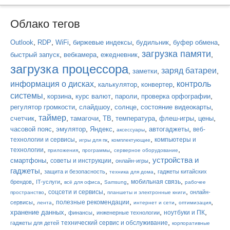
Облако тегов
,
,
,
,
,
,
Outlook
RDP
WiFi
биржевые индексы
будильник
буфер обмена
загрузка памяти
,
,
,
,
быстрый запуск
вебкамера
ежедневник
загрузка процессора
заряд батареи
,
,
,
заметки
информация о дисках
контроль
,
,
,
калькулятор
конвертер
системы
,
,
,
,
,
корзина
курс валют
пароли
проверка орфографии
,
,
,
,
регулятор громкости
слайдшоу
солнце
состояние видеокарты
таймер
,
,
,
,
,
,
,
счетчик
тамагочи
ТВ
температура
флеш-игры
цены
,
,
,
,
,
часовой пояс
эмулятор
Яндекс
автогаджеты
веб-
аксессуары
,
,
,
технологии и сервисы
компьютеры и
игры для пк
комплектующие
,
,
,
,
технологии
приложения
программы
серверное оборудование
устройства и
,
,
,
смартфоны
советы и инструкции
онлайн-игры
гаджеты
,
,
,
защита и безопасность
гаджеты китайских
техника для дома
,
,
,
,
,
мобильная связь
брендов
IT-услуги
всё для офиса
Samsung
рабочее
,
,
,
соцсети и сервисы
онлайн-
пространство
планшеты и электронные книги
,
,
,
,
,
полезные рекомендации
сервисы
лента
интернет и сети
оптимизация
,
,
,
,
хранение данных
ноутбуки и ПК
финансы
инженерные технологии
,
технический сервис и обслуживание
гаджеты для детей
корпоративные