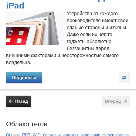
iPad
Устройства от каждого
производителя имеют свои
слабые стороны и изъяны.
Даже если их нет, то
гаджеты абсолютно
беззащитны перед
внешними факторами и неосторожностью самого
владельца.
Подробнее
Назад
Вперёд
Облако тегов
,
,
,
,
,
,
Outlook
RDP
WiFi
биржевые индексы
будильник
буфер обмена