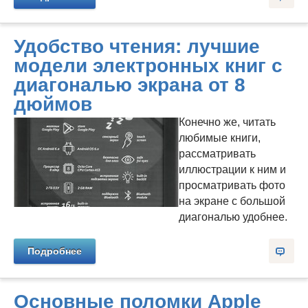
Удобство чтения: лучшие
модели электронных книг с
диагональю экрана от 8
дюймов
Конечно же, читать
любимые книги,
рассматривать
иллюстрации к ним и
просматривать фото
на экране с большой
диагональю удобнее.
Подробнее
Основные поломки Apple