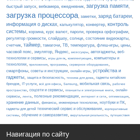
загрузка памяти
,
,
,
,
быстрый запуск
вебкамера
ежедневник
загрузка процессора
заряд батареи
,
,
,
заметки
информация о дисках
контроль
,
,
,
калькулятор
конвертер
системы
,
,
,
,
,
корзина
курс валют
пароли
проверка орфографии
,
,
,
,
регулятор громкости
слайдшоу
солнце
состояние видеокарты
таймер
,
,
,
,
,
,
,
счетчик
тамагочи
ТВ
температура
флеш-игры
цены
,
,
,
,
,
часовой пояс
эмулятор
Яндекс
автогаджеты
веб-
аксессуары
,
,
,
технологии и сервисы
компьютеры и
игры для пк
комплектующие
,
,
,
,
технологии
приложения
программы
серверное оборудование
устройства и
,
,
,
смартфоны
советы и инструкции
онлайн-игры
гаджеты
,
,
,
защита и безопасность
гаджеты китайских
техника для дома
,
,
,
,
,
мобильная связь
брендов
IT-услуги
всё для офиса
Samsung
рабочее
,
,
,
соцсети и сервисы
онлайн-
пространство
планшеты и электронные книги
,
,
,
,
,
полезные рекомендации
сервисы
лента
интернет и сети
оптимизация
,
,
,
,
хранение данных
ноутбуки и ПК
финансы
инженерные технологии
,
технический сервис и обслуживание
гаджеты для детей
корпоративные
,
,
,
обучение и саморазвитие
системы
вирутальная реальность
путешествия
Навигация по сайту