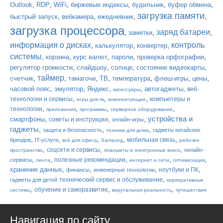
,
,
,
,
,
,
Outlook
RDP
WiFi
биржевые индексы
будильник
буфер обмена
загрузка памяти
,
,
,
,
быстрый запуск
вебкамера
ежедневник
загрузка процессора
заряд батареи
,
,
,
заметки
информация о дисках
контроль
,
,
,
калькулятор
конвертер
системы
,
,
,
,
,
корзина
курс валют
пароли
проверка орфографии
,
,
,
,
регулятор громкости
слайдшоу
солнце
состояние видеокарты
таймер
,
,
,
,
,
,
,
счетчик
тамагочи
ТВ
температура
флеш-игры
цены
,
,
,
,
,
часовой пояс
эмулятор
Яндекс
автогаджеты
веб-
аксессуары
,
,
,
технологии и сервисы
компьютеры и
игры для пк
комплектующие
,
,
,
,
технологии
приложения
программы
серверное оборудование
устройства и
,
,
,
смартфоны
советы и инструкции
онлайн-игры
гаджеты
,
,
,
защита и безопасность
гаджеты китайских
техника для дома
,
,
,
,
,
мобильная связь
брендов
IT-услуги
всё для офиса
Samsung
рабочее
,
,
,
соцсети и сервисы
онлайн-
пространство
планшеты и электронные книги
,
,
,
,
,
полезные рекомендации
сервисы
лента
интернет и сети
оптимизация
,
,
,
,
хранение данных
ноутбуки и ПК
финансы
инженерные технологии
,
технический сервис и обслуживание
гаджеты для детей
корпоративные
,
,
,
обучение и саморазвитие
системы
вирутальная реальность
путешествия
Навигация по сайту