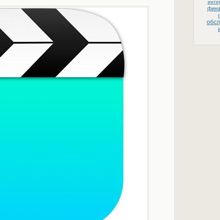
инте
фин
обс