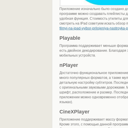
Приложение изначально было создано для
программе можно создавать плейлисты д
удобная функция. Стоимость утилиты для
смотреть на IPad советуем искать обзор 
filmyi-na-ipad-vyibor-prilojeniya-nastroyka-
Playable
Программа поддерживает меньше форматов
есть двойное декодирование. Благодаря 
мобильных устройств.
nPlayer
Достаточно функциональное приложение
много популярных форматов, а также му
детальную настройку субтитров. Послед
с оригинальными звуковыми дорожками. М
шрифт, расположение и размер. Последн
приложении можно одновременно отображ
языках).
CineXPlayer
Приложение поддерживает массу формато
Кроме этого, с помощью данной програм