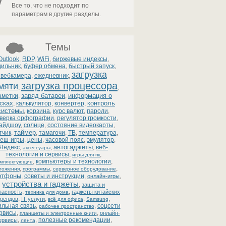
Все то, что не подходит по
параметрам в другие разделы.
Темы
Outlook
,
RDP
,
WiFi
,
биржевые индексы
,
дильник
,
буфер обмена
,
быстрый запуск
,
загрузка
вебкамера
,
ежедневник
,
загрузка процессора
мяти
,
,
заряд батареи
информация о
аметки
,
,
сках
контроль
,
калькулятор
,
конвертер
,
системы
,
корзина
,
курс валют
,
пароли
,
верка орфографии
,
регулятор громкости
,
айдшоу
,
солнце
,
состояние видеокарты
,
таймер
тчик
,
,
тамагочи
,
ТВ
,
температура
,
еш-игры
,
цены
,
часовой пояс
,
эмулятор
,
автогаджеты
Яндекс
,
,
,
веб-
аксессуары
технологии и сервисы
,
,
игры для пк
,
компьютеры и технологии
,
омплектующие
,
,
,
ложения
программы
серверное оборудование
ртфоны
,
советы и инструкции
,
,
онлайн-игры
устройства и гаджеты
,
защита и
,
,
пасность
гаджеты китайских
техника для дома
,
,
,
,
рендов
IT-услуги
всё для офиса
Samsung
льная связь
,
,
соцсети
рабочее пространство
ервисы
,
,
онлайн-
планшеты и электронные книги
,
,
полезные рекомендации
,
ервисы
лента