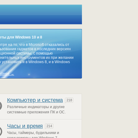
ты для Windows 10 и 8
тря на то, что в Microsoft отказались от
ьзования гаджетов в последних версиях
ционной системы, с помощью
нительных инструментов их при желании
 установить и в Windows 8, и в Windows
обнее →
Компьютер и система
218
Различные индикаторы и другие
системные приложения ПК и ОС.
Часы и время
214
Часы, таймеры, будильники и