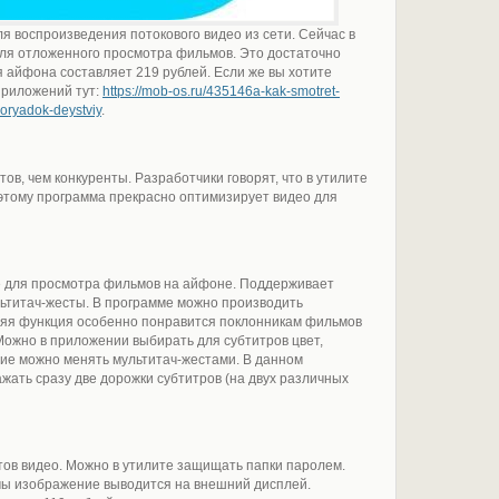
 воспроизведения потокового видео из сети. Сейчас в
ля отложенного просмотра фильмов. Это достаточно
 айфона составляет 219 рублей. Если же вы хотите
приложений тут:
https://mob-os.ru/435146a-kak-smotret-
poryadok-deystviy
.
, чем конкуренты. Разработчики говорят, что в утилите
этому программа прекрасно оптимизирует видео для
 для просмотра фильмов на айфоне. Поддерживает
льтитач-жесты. В программе можно производить
няя функция особенно понравится поклонникам фильмов
ожно в приложении выбирать для субтитров цвет,
ие можно менять мультитач-жестами. В данном
ать сразу две дорожки субтитров (на двух различных
в видео. Можно в утилите защищать папки паролем.
мы изображение выводится на внешний дисплей.