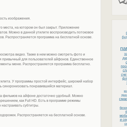
ость изображения.
о места, на котором он был закрыт. Приложение
тов. Можно в данной утилите воспроизводить потоковое
еров. Распространяется программа на бесплатной основе.
бу
па
з
осмотра видео. Также в нем можно смотреть фото и
ди
я привычный для пользователей айфонов. Единственное
лементы меню. Распространяется программа бесплатно.
про
сл
сче
фл
илита. У программы простой интерфейс, широкий набор
ь синхронизовать понравившийся материал.
к
при
ра фильмов на айфоне достаточно удобный. Можно
сма
решением, как Full HD. Есть в программе режимы
 настраивать субтитры.
безо
б
одорожек. Распространяется на бесплатной основе.
моби
и с
с