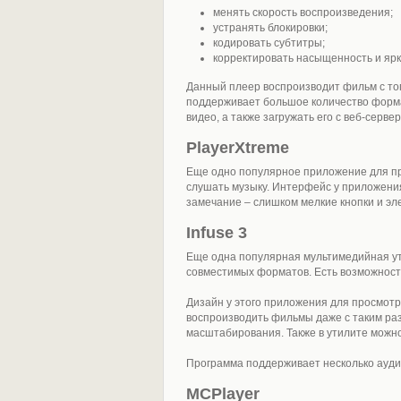
менять скорость воспроизведения;
устранять блокировки;
кодировать субтитры;
корректировать насыщенность и ярк
Данный плеер воспроизводит фильм с тог
поддерживает большое количество форма
видео, а также загружать его с веб-серв
PlayerXtreme
Еще одно популярное приложение для пр
слушать музыку. Интерфейс у приложени
замечание – слишком мелкие кнопки и э
Infuse 3
Еще одна популярная мультимедийная ут
совместимых форматов. Есть возможност
Дизайн у этого приложения для просмот
воспроизводить фильмы даже с таким раз
масштабирования. Также в утилите можно
Программа поддерживает несколько ауди
MCPlayer