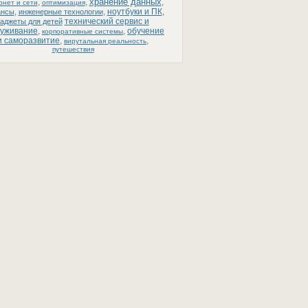
хранение данных
,
,
,
рнет и сети
оптимизация
,
,
ноутбуки и ПК
,
ансы
инженерные технологии
технический сервис и
гаджеты для детей
луживание
,
,
обучение
корпоративные системы
и саморазвитие
,
,
вирутальная реальность
путешествия