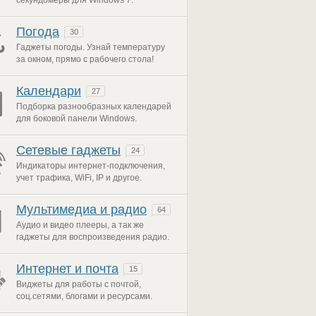
секундомеры для Windows 7.
Погода
30
Гаджеты погоды. Узнай температуру
за окном, прямо с рабочего стола!
Календари
27
Подборка разнообразных календарей
для боковой панели Windows.
Сетевые гаджеты
24
Индикаторы интернет-подключения,
учет трафика, WiFi, IP и другое.
Мультимедиа и радио
64
Аудио и видео плееры, а так же
гаджеты для воспроизведения радио.
Интернет и почта
15
Виджеты для работы с почтой,
соц.сетями, блогами и ресурсами.