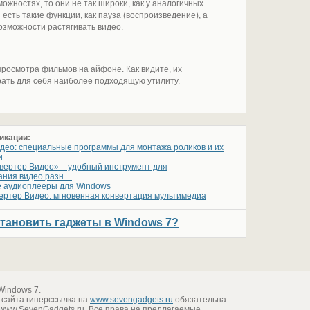
можностях, то они не так широки, как у аналогичных
сть такие функции, как пауза (воспроизведение), а
озможности растягивать видео.
росмотра фильмов на айфоне. Как видите, их
рать для себя наиболее подходящую утилиту.
икации:
део: специальные программы для монтажа роликов и их
и
вертер Видео» – удобный инструмент для
ния видео разн ...
 аудиоплееры для Windows
ертер Видео: мгновенная конвертация мультимедиа
становить гаджеты в Windows 7?
Windows 7.
 сайта гиперссылка на
www.sevengadgets.ru
обязательна.
www.SevenGadgets.ru. Все права на предлагаемые