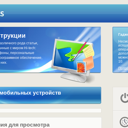
струкции
Гадже
Несмо
азличного рода статьи,
испол
нные с миром Hi-tech:
опера
тфоны, персональные
допол
можно
программное обеспечение,
10.
 них.
Подр
 мобильных устройств
ия для просмотра