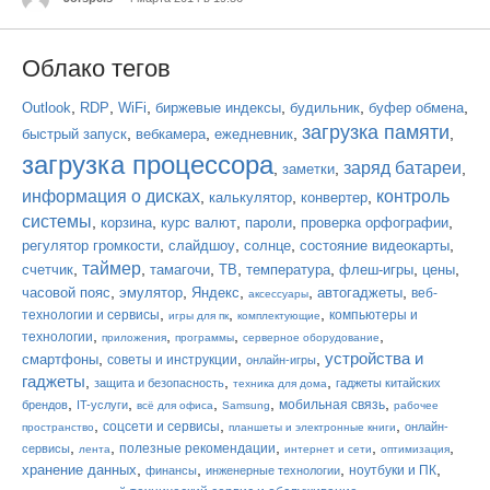
Облако тегов
,
,
,
,
,
,
Outlook
RDP
WiFi
биржевые индексы
будильник
буфер обмена
загрузка памяти
,
,
,
,
быстрый запуск
вебкамера
ежедневник
загрузка процессора
заряд батареи
,
,
,
заметки
информация о дисках
контроль
,
,
,
калькулятор
конвертер
системы
,
,
,
,
,
корзина
курс валют
пароли
проверка орфографии
,
,
,
,
регулятор громкости
слайдшоу
солнце
состояние видеокарты
таймер
,
,
,
,
,
,
,
счетчик
тамагочи
ТВ
температура
флеш-игры
цены
,
,
,
,
,
часовой пояс
эмулятор
Яндекс
автогаджеты
веб-
аксессуары
,
,
,
технологии и сервисы
компьютеры и
игры для пк
комплектующие
,
,
,
,
технологии
приложения
программы
серверное оборудование
устройства и
,
,
,
смартфоны
советы и инструкции
онлайн-игры
гаджеты
,
,
,
защита и безопасность
гаджеты китайских
техника для дома
,
,
,
,
,
мобильная связь
брендов
IT-услуги
всё для офиса
Samsung
рабочее
,
,
,
соцсети и сервисы
онлайн-
пространство
планшеты и электронные книги
,
,
,
,
,
полезные рекомендации
сервисы
лента
интернет и сети
оптимизация
,
,
,
,
хранение данных
ноутбуки и ПК
финансы
инженерные технологии