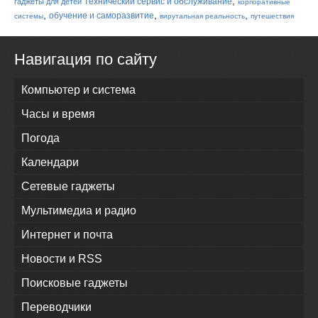
,
технический сервис и обслуживание
гаджеты для детей
корпоративные
,
,
,
обучение и саморазвитие
системы
вирутальная реальность
путешествия
Навигация по сайту
Компьютер и система
Часы и время
Погода
Календари
Сетевые гаджеты
Мультимедиа и радио
Интернет и почта
Новости и RSS
Поисковые гаджеты
Переводчики