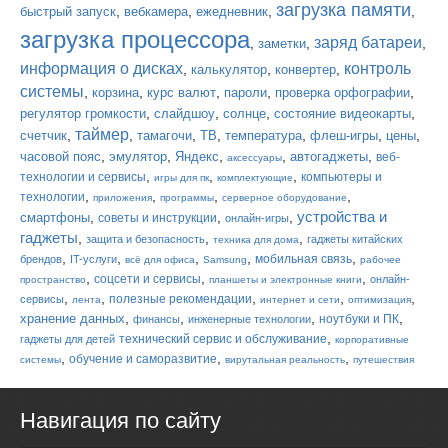
загрузка памяти
,
,
,
,
быстрый запуск
вебкамера
ежедневник
загрузка процессора
заряд батареи
,
,
,
заметки
информация о дисках
контроль
,
,
,
калькулятор
конвертер
системы
,
,
,
,
,
корзина
курс валют
пароли
проверка орфографии
,
,
,
,
регулятор громкости
слайдшоу
солнце
состояние видеокарты
таймер
,
,
,
,
,
,
,
счетчик
тамагочи
ТВ
температура
флеш-игры
цены
,
,
,
,
,
часовой пояс
эмулятор
Яндекс
автогаджеты
веб-
аксессуары
,
,
,
технологии и сервисы
компьютеры и
игры для пк
комплектующие
,
,
,
,
технологии
приложения
программы
серверное оборудование
устройства и
,
,
,
смартфоны
советы и инструкции
онлайн-игры
гаджеты
,
,
,
защита и безопасность
гаджеты китайских
техника для дома
,
,
,
,
,
мобильная связь
брендов
IT-услуги
всё для офиса
Samsung
рабочее
,
,
,
соцсети и сервисы
онлайн-
пространство
планшеты и электронные книги
,
,
,
,
,
полезные рекомендации
сервисы
лента
интернет и сети
оптимизация
,
,
,
,
хранение данных
ноутбуки и ПК
финансы
инженерные технологии
,
технический сервис и обслуживание
гаджеты для детей
корпоративные
,
,
,
обучение и саморазвитие
системы
вирутальная реальность
путешествия
Навигация по сайту