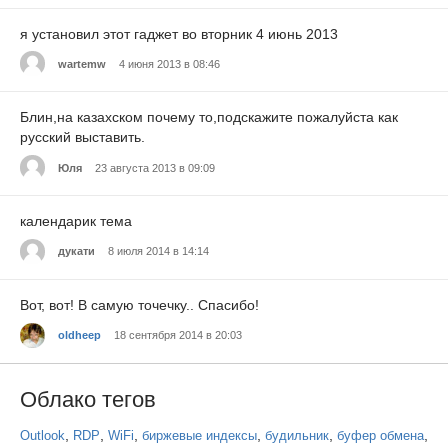
я установил этот гаджет во вторник 4 июнь 2013
wartemw
4 июня 2013 в 08:46
Блин,на казахском почему то,подскажите пожалуйста как
русский выставить.
Юля
23 августа 2013 в 09:09
календарик тема
дукати
8 июля 2014 в 14:14
Вот, вот! В самую точечку.. Спасибо!
oldheep
18 сентября 2014 в 20:03
Облако тегов
,
,
,
,
,
,
Outlook
RDP
WiFi
биржевые индексы
будильник
буфер обмена