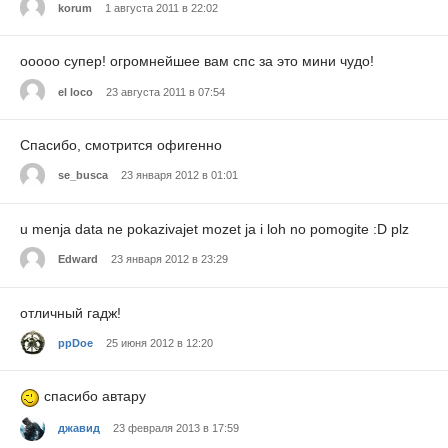
korum
1 августа 2011 в 22:02
ооооо супер! огромнейшее вам спс за это мини чудо!
el loco
23 августа 2011 в 07:54
Спасибо, смотрится офигенно
se_busca
23 января 2012 в 01:01
u menja data ne pokazivajet mozet ja i loh no pomogite :D plz
Edward
23 января 2012 в 23:29
отличный гадж!
ppDoe
25 июня 2012 в 12:20
спасибо автару
джавид
23 февраля 2013 в 17:59