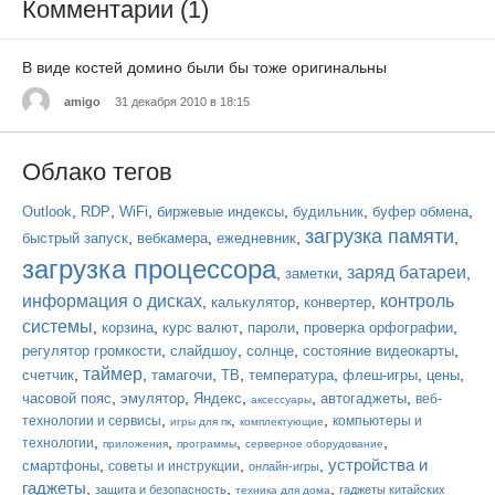
Комментарии (1)
В виде костей домино были бы тоже оригинальны
amigo
31 декабря 2010 в 18:15
Облако тегов
,
,
,
,
,
,
Outlook
RDP
WiFi
биржевые индексы
будильник
буфер обмена
загрузка памяти
,
,
,
,
быстрый запуск
вебкамера
ежедневник
загрузка процессора
заряд батареи
,
,
,
заметки
информация о дисках
контроль
,
,
,
калькулятор
конвертер
системы
,
,
,
,
,
корзина
курс валют
пароли
проверка орфографии
,
,
,
,
регулятор громкости
слайдшоу
солнце
состояние видеокарты
таймер
,
,
,
,
,
,
,
счетчик
тамагочи
ТВ
температура
флеш-игры
цены
,
,
,
,
,
часовой пояс
эмулятор
Яндекс
автогаджеты
веб-
аксессуары
,
,
,
технологии и сервисы
компьютеры и
игры для пк
комплектующие
,
,
,
,
технологии
приложения
программы
серверное оборудование
устройства и
,
,
,
смартфоны
советы и инструкции
онлайн-игры
гаджеты
,
,
,
защита и безопасность
гаджеты китайских
техника для дома