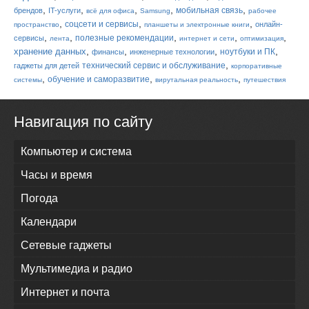
,
,
,
,
,
мобильная связь
брендов
IT-услуги
всё для офиса
Samsung
рабочее
,
,
,
соцсети и сервисы
онлайн-
пространство
планшеты и электронные книги
,
,
,
,
,
полезные рекомендации
сервисы
лента
интернет и сети
оптимизация
,
,
,
,
хранение данных
ноутбуки и ПК
финансы
инженерные технологии
,
технический сервис и обслуживание
гаджеты для детей
корпоративные
,
,
,
обучение и саморазвитие
системы
вирутальная реальность
путешествия
Навигация по сайту
Компьютер и система
Часы и время
Погода
Календари
Сетевые гаджеты
Мультимедиа и радио
Интернет и почта