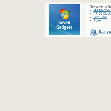
Похожие на Ro
MB TimeWal
PR-50 Clock
Fed Clock
Rolex
Как у