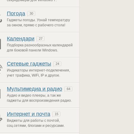
секундомеры для Windows 7.
Погода
30
Гаджеты погоды. Узнай температуру
за окном, прямо с рабочего стола!
Календари
27
Подборка разнообразных календарей
для боковой панели Windows.
Сетевые гаджеты
24
Индикаторы интернет-подключения,
учет трафика, WiFi, IP и другое.
Мультимедиа и радио
64
Аудио и видео плееры, а так же
гаджеты для воспроизведения радио.
Интернет и почта
15
Виджеты для работы с почтой,
соц.сетями, блогами и ресурсами.