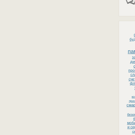
бу
па
з
ди
про
сл
сче
фл
к
при
сма
безо
б
моби
и с
с