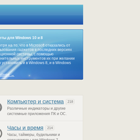
ты для Windows 10 и 8
тря на то, что в Microsoft отказались от
ьзования гаджетов в последних версиях
ционной системы, с помощью
нительных инструментов их при желании
 установить и в Windows 8, и в Windows
обнее →
Компьютер и система
218
Различные индикаторы и другие
системные приложения ПК и ОС.
Часы и время
214
Часы, таймеры, будильники и