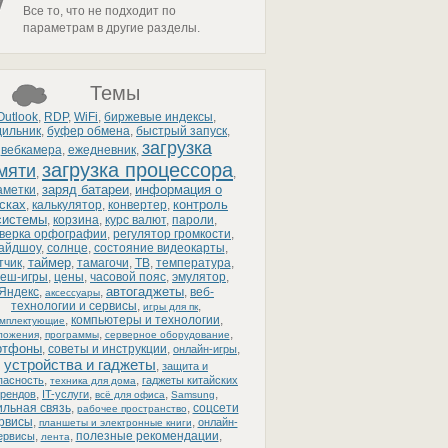
Все то, что не подходит по
параметрам в другие разделы.
Темы
Outlook
,
RDP
,
WiFi
,
биржевые индексы
,
дильник
,
буфер обмена
,
быстрый запуск
,
загрузка
вебкамера
,
ежедневник
,
загрузка процессора
мяти
,
,
заряд батареи
информация о
аметки
,
,
сках
контроль
,
калькулятор
,
конвертер
,
системы
,
корзина
,
курс валют
,
пароли
,
верка орфографии
,
регулятор громкости
,
айдшоу
,
солнце
,
состояние видеокарты
,
таймер
тчик
,
,
тамагочи
,
ТВ
,
температура
,
еш-игры
,
цены
,
часовой пояс
,
эмулятор
,
автогаджеты
Яндекс
,
,
,
веб-
аксессуары
технологии и сервисы
,
,
игры для пк
,
компьютеры и технологии
,
омплектующие
,
,
,
ложения
программы
серверное оборудование
ртфоны
,
советы и инструкции
,
,
онлайн-игры
устройства и гаджеты
,
защита и
,
,
пасность
гаджеты китайских
техника для дома
,
,
,
,
рендов
IT-услуги
всё для офиса
Samsung
льная связь
,
,
соцсети
рабочее пространство
ервисы
,
,
онлайн-
планшеты и электронные книги
,
,
полезные рекомендации
,
ервисы
лента