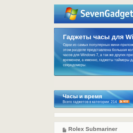
Гаджеты часы для W
Одни из самых популярных мини-приложе
этом разделе представлена большая ко
часов для Windows 7, а так же других пр
временем, а именно, гаджеты таймеры д
секундомеры.
Часы и время
Всего гаджетов в категории: 214
Rolex Submariner