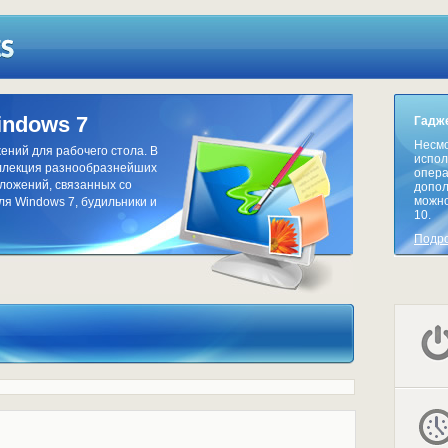
indows 7
Гадже
Несмо
ний для рабочего стола. В
испол
ллекция разнообразнейших
опера
иложений, связанных со
допол
можно
ля Windows 7, будильники и
10.
Подр