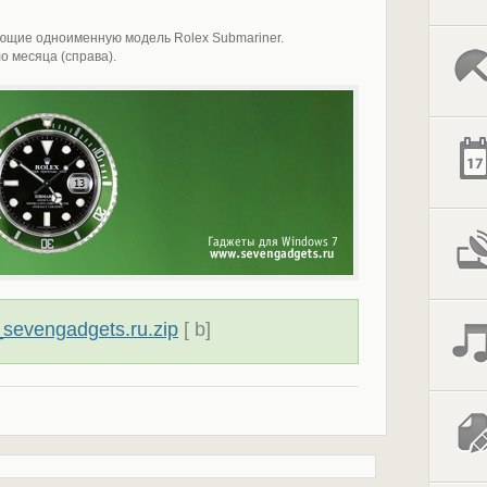
ющие одноименную модель Rolex Submariner.
ло месяца (справа).
sevengadgets.ru.zip
[ b]