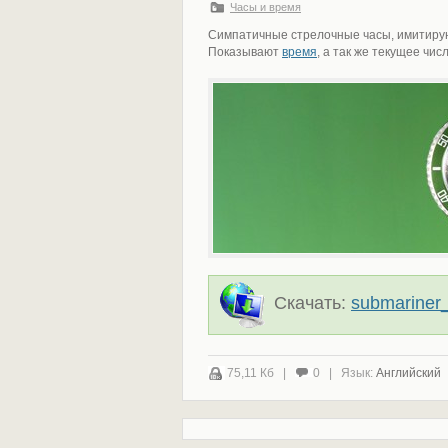
Часы и время
Симпатичные стрелочные часы, имитиру
Показывают
время
, а так же текущее чис
Скачать:
submariner_
75,11 Кб |
0 | Язык:
Английский