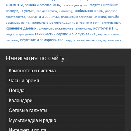
гаджеты
,
,
,
защита и безопасность
гаджеты китайских
техника для дома
,
,
,
,
,
мобильная связь
брендов
IT-услуги
всё для офиса
Samsung
рабочее
,
,
,
соцсети и сервисы
онлайн-
пространство
планшеты и электронные книги
,
,
,
,
,
полезные рекомендации
сервисы
лента
интернет и сети
оптимизация
,
,
,
,
хранение данных
ноутбуки и ПК
финансы
инженерные технологии
,
технический сервис и обслуживание
гаджеты для детей
корпоративные
,
,
,
обучение и саморазвитие
системы
вирутальная реальность
путешествия
Навигация по сайту
Компьютер и система
Часы и время
Погода
Календари
Сетевые гаджеты
Мультимедиа и радио
Интернет и почта