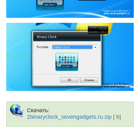
Скачать:
2binaryclock_sevengadgets.ru.zip
[ b]