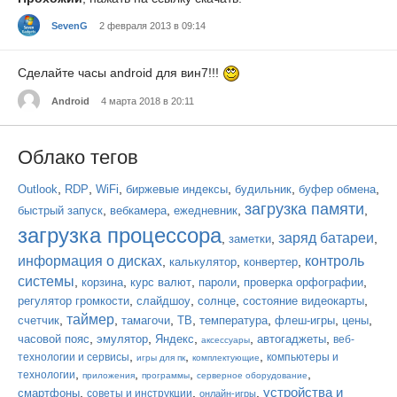
SevenG
2 февраля 2013 в 09:14
Сделайте часы android для вин7!!!
Android
4 марта 2018 в 20:11
Облако тегов
,
,
,
,
,
,
Outlook
RDP
WiFi
биржевые индексы
будильник
буфер обмена
загрузка памяти
,
,
,
,
быстрый запуск
вебкамера
ежедневник
загрузка процессора
заряд батареи
,
,
,
заметки
информация о дисках
контроль
,
,
,
калькулятор
конвертер
системы
,
,
,
,
,
корзина
курс валют
пароли
проверка орфографии
,
,
,
,
регулятор громкости
слайдшоу
солнце
состояние видеокарты
таймер
,
,
,
,
,
,
,
счетчик
тамагочи
ТВ
температура
флеш-игры
цены
,
,
,
,
,
часовой пояс
эмулятор
Яндекс
автогаджеты
веб-
аксессуары
,
,
,
технологии и сервисы
компьютеры и
игры для пк
комплектующие
,
,
,
,
технологии
приложения
программы
серверное оборудование
устройства и
,
,
,
смартфоны
советы и инструкции
онлайн-игры