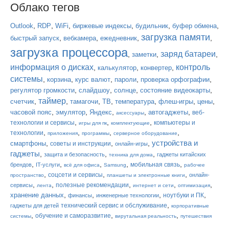
Облако тегов
,
,
,
,
,
,
Outlook
RDP
WiFi
биржевые индексы
будильник
буфер обмена
загрузка памяти
,
,
,
,
быстрый запуск
вебкамера
ежедневник
загрузка процессора
заряд батареи
,
,
,
заметки
информация о дисках
контроль
,
,
,
калькулятор
конвертер
системы
,
,
,
,
,
корзина
курс валют
пароли
проверка орфографии
,
,
,
,
регулятор громкости
слайдшоу
солнце
состояние видеокарты
таймер
,
,
,
,
,
,
,
счетчик
тамагочи
ТВ
температура
флеш-игры
цены
,
,
,
,
,
часовой пояс
эмулятор
Яндекс
автогаджеты
веб-
аксессуары
,
,
,
технологии и сервисы
компьютеры и
игры для пк
комплектующие
,
,
,
,
технологии
приложения
программы
серверное оборудование
устройства и
,
,
,
смартфоны
советы и инструкции
онлайн-игры
гаджеты
,
,
,
защита и безопасность
гаджеты китайских
техника для дома
,
,
,
,
,
мобильная связь
брендов
IT-услуги
всё для офиса
Samsung
рабочее
,
,
,
соцсети и сервисы
онлайн-
пространство
планшеты и электронные книги
,
,
,
,
,
полезные рекомендации
сервисы
лента
интернет и сети
оптимизация
,
,
,
,
хранение данных
ноутбуки и ПК
финансы
инженерные технологии
,
технический сервис и обслуживание
гаджеты для детей
корпоративные
,
,
,
обучение и саморазвитие
системы
вирутальная реальность
путешествия