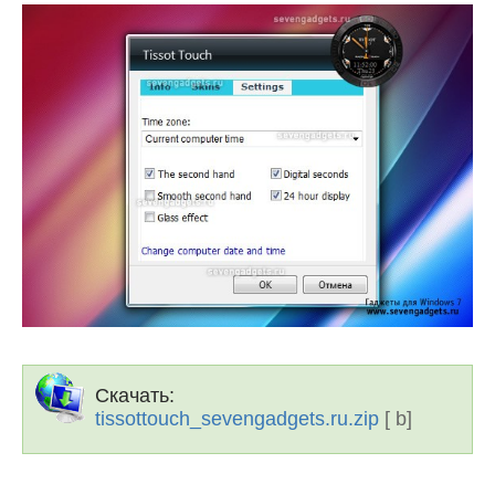
Скачать:
tissottouch_sevengadgets.ru.zip
[ b]