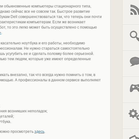
ли обыкновенные компьютеры стационарного типа,
нако сейчас все не совсем так. Быстрое развитие
укам Dell совершенствоваться так, что теперь они почти
арактеристикам компьютерам. Если же возникает
от, то это легко может быть осуществлено с помощью
»
.
 касательно ноутбука и его работы, необходимо
фессионалам. Не нужно стараться самостоятельно
шь усугубить ее и сделать поломку более серьезной.
олько тем людям, которые уже имеют определенные
кать внезапно, так что всегда нужно помнить о том, в
 помощью. А профессионалы в данном сервисе выполняют
;
ния возникших неполадок;
еталей;
тбука.
l можно просмотреть
здесь
.