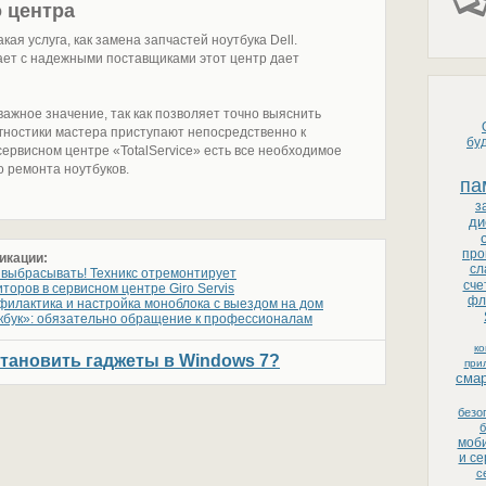
 центра
ая услуга, как замена запчастей ноутбука Dell.
тает с надежными поставщиками этот центр дает
ажное значение, так как позволяет точно выяснить
гностики мастера приступают непосредственно к
бу
рвисном центре «TotalService» есть все необходимое
о ремонта ноутбуков.
па
з
ди
про
икации:
сл
выбрасывать! Техникс отремонтирует
сче
торов в сервисном центре Giro Servis
фл
филактика и настройка моноблока с выездом на дом
кбук»: обязательно обращение к профессионалам
к
становить гаджеты в Windows 7?
при
сма
безо
б
моби
и с
с