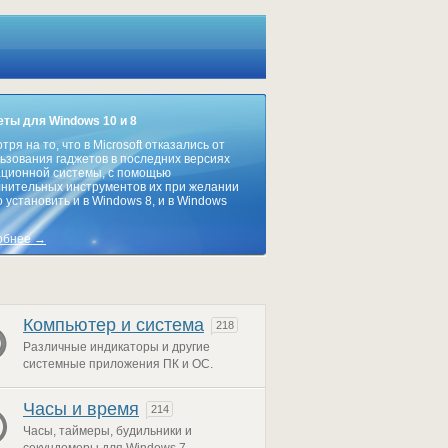
ты для Windows 10 и 8
тря на то, что в Microsoft отказались от
ьзования гаджетов в последних версиях
ционной системы, с помощью
нительных инструментов их при желании
 установить и в Windows 8, и в Windows
обнее →
Компьютер и система
218
Различные индикаторы и другие
системные приложения ПК и ОС.
Часы и время
214
Часы, таймеры, будильники и