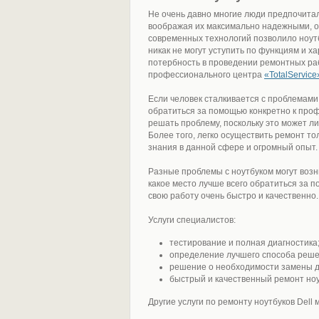
Не очень давно многие люди предпочита
воображая их максимально надежными, од
современных технологий позволило ноутб
никак не могут уступить по функциям и х
потербность в проведении ремонтных раб
профессионального центра
«TotalService
Если человек сталкивается с проблемами
обратиться за помощью конкретно к про
решать проблему, поскольку это может ли
Более того, легко осуществить ремонт т
знания в данной сфере и огромный опыт.
Разные проблемы с ноутбуком могут возни
какое место лучше всего обратиться за
свою работу очень быстро и качественно.
Услуги специалистов:
тестирование и полная диагностика
определение лучшего способа реше
решение о необходимости замены д
быстрый и качественный ремонт ноу
Другие услуги по ремонту ноутбуков Del