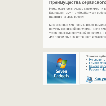
Преимущества сервисного
Немаловажное значение также имеет и так
Благодаря тому, что «TotalService» рабо
гарантию на свою работу.
Качественная диагностика имеет немалов
причину возникшей проблемы. После диа
устранению существующей проблемы. В се
для проведения качественного и быстрог
Похожие публ
Не спешите 
Ремонт мони
Ремонт, про
Ремонт «Ма
Как у