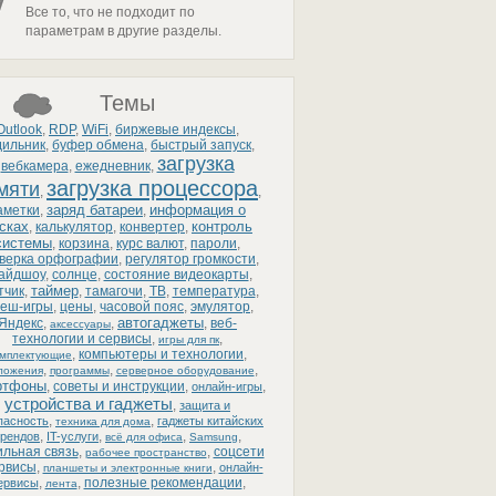
Все то, что не подходит по
параметрам в другие разделы.
Темы
Outlook
,
RDP
,
WiFi
,
биржевые индексы
,
дильник
,
буфер обмена
,
быстрый запуск
,
загрузка
вебкамера
,
ежедневник
,
загрузка процессора
мяти
,
,
заряд батареи
информация о
аметки
,
,
сках
контроль
,
калькулятор
,
конвертер
,
системы
,
корзина
,
курс валют
,
пароли
,
верка орфографии
,
регулятор громкости
,
айдшоу
,
солнце
,
состояние видеокарты
,
таймер
тчик
,
,
тамагочи
,
ТВ
,
температура
,
еш-игры
,
цены
,
часовой пояс
,
эмулятор
,
автогаджеты
Яндекс
,
,
,
веб-
аксессуары
технологии и сервисы
,
,
игры для пк
,
компьютеры и технологии
,
омплектующие
,
,
,
ложения
программы
серверное оборудование
ртфоны
,
советы и инструкции
,
,
онлайн-игры
устройства и гаджеты
,
защита и
,
,
пасность
гаджеты китайских
техника для дома
,
,
,
,
рендов
IT-услуги
всё для офиса
Samsung
льная связь
,
,
соцсети
рабочее пространство
ервисы
,
,
онлайн-
планшеты и электронные книги
,
,
полезные рекомендации
,
ервисы
лента