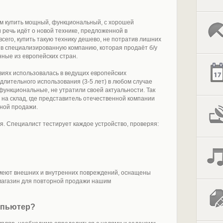
том купить мощный, функциональный, с хорошей
речь идёт о новой технике, предложенной в
всего, купить такую технику дешево, не потратив лишних
 в специализированную компанию, которая продаёт б/у
ные из европейских стран.
овиях использовалась в ведущих европейских
лительного использования (3-5 лет) в любом случае
функциональные, не утратили своей актуальности. Так
 на склад, где представитель отечественной компании
ной продажи.
. Специалист тестирует каждое устройство, проверяя:
меют внешних и внутренних повреждений, оснащены
магазин для повторной продажи нашим
мпьютер?