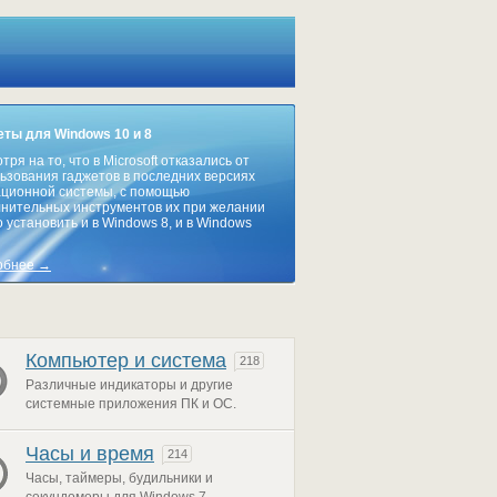
ты для Windows 10 и 8
тря на то, что в Microsoft отказались от
ьзования гаджетов в последних версиях
ционной системы, с помощью
нительных инструментов их при желании
 установить и в Windows 8, и в Windows
обнее →
Компьютер и система
218
Различные индикаторы и другие
системные приложения ПК и ОС.
Часы и время
214
Часы, таймеры, будильники и