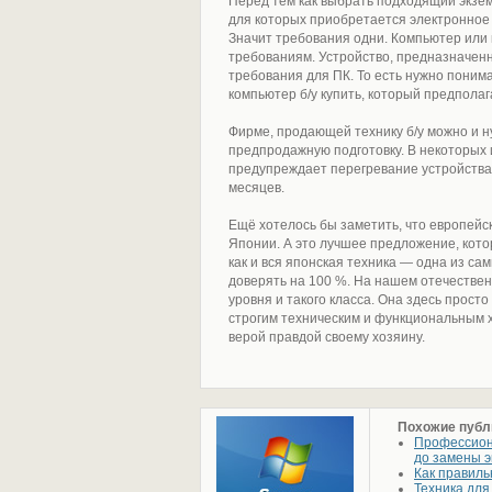
Перед тем как выбрать подходящий экзе
для которых приобретается электронное 
Значит требования одни. Компьютер или
требованиям. Устройство, предназначен
требования для ПК. То есть нужно поним
компьютер б/у купить, который предпола
Фирме, продающей технику б/у можно и н
предпродажную подготовку. В некоторых 
предупреждает перегревание устройства
месяцев.
Ещё хотелось бы заметить, что европейс
Японии. А это лучшее предложение, кото
как и вся японская техника — одна из с
доверять на 100 %. На нашем отечествен
уровня и такого класса. Она здесь прост
строгим техническим и функциональным 
верой правдой своему хозяину.
Похожие публ
Профессиона
до замены эк
Как правиль
Техника для