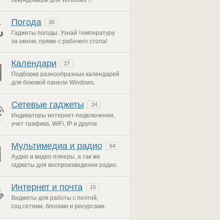
секундомеры для Windows 7.
Погода
30
Гаджеты погоды. Узнай температуру
за окном, прямо с рабочего стола!
Календари
27
Подборка разнообразных календарей
для боковой панели Windows.
Сетевые гаджеты
24
Индикаторы интернет-подключения,
учет трафика, WiFi, IP и другое.
Мультимедиа и радио
64
Аудио и видео плееры, а так же
гаджеты для воспроизведения радио.
Интернет и почта
15
Виджеты для работы с почтой,
соц.сетями, блогами и ресурсами.