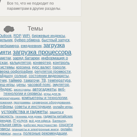
Все то, что не подходит по
параметрам в другие разделы.
Темы
Outlook
,
RDP
,
WiFi
,
биржевые индексы
,
дильник
,
буфер обмена
,
быстрый запуск
,
загрузка
вебкамера
,
ежедневник
,
загрузка процессора
мяти
,
,
заряд батареи
информация о
аметки
,
,
сках
контроль
,
калькулятор
,
конвертер
,
системы
,
корзина
,
курс валют
,
пароли
,
верка орфографии
,
регулятор громкости
,
айдшоу
,
солнце
,
состояние видеокарты
,
таймер
тчик
,
,
тамагочи
,
ТВ
,
температура
,
еш-игры
,
цены
,
часовой пояс
,
эмулятор
,
автогаджеты
Яндекс
,
,
,
веб-
аксессуары
технологии и сервисы
,
,
игры для пк
,
компьютеры и технологии
,
омплектующие
,
,
,
ложения
программы
серверное оборудование
ртфоны
,
советы и инструкции
,
,
онлайн-игры
устройства и гаджеты
,
защита и
,
,
пасность
гаджеты китайских
техника для дома
,
,
,
,
рендов
IT-услуги
всё для офиса
Samsung
льная связь
,
,
соцсети
рабочее пространство
ервисы
,
,
онлайн-
планшеты и электронные книги
,
,
полезные рекомендации
,
ервисы
лента