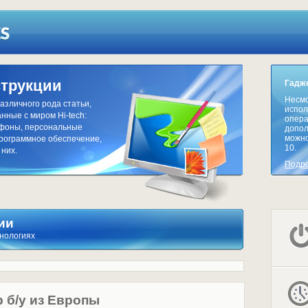
струкции
Гадже
Несмо
азличного рода статьи,
испол
нные с миром Hi-tech:
опера
тфоны, персональные
допол
можно
программное обеспечение,
10.
 них.
Подр
ии
хнологиях
 б/у из Европы