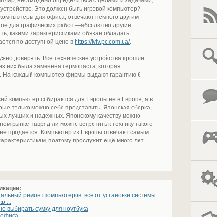
мпляр, необходимо определиться с целями и задачами,
устройство. Это должен быть игровой компьютер?
 компьютеры для офиса, отвечают немного другим
ное для графических работ —абсолютно другие
ать, какими характеристиками обязан обладать
гается по доступной цене в
https://lviv.pc.com.ua/
.
ужно доверять. Все технические устройства прошли
из них была заменена термопаста, которая
. На каждый компьютер фирмы выдают гарантию 6
кий компьютер собирается для Европы не в Европе, а в
рые только можно себе представить. Японская сборка,
амых лучших и надежных. Японскому качеству можно
ном рынке навряд ли можно встретить к технику такого
о не продается. Компьютер из Европы отвечает самым
характеристикам, поэтому прослужит ещё много лет
икации:
льный ремонт компьютеров: все от установки системы
р ...
но выбирать сумку для ноутбука
 офиса