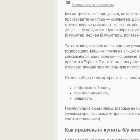
Компьютеры и технологии
Как не тратить лишние деньги, но при э
производительностью — компьютер. Если 
отечественных магазинах, то, вероятнее 
денег — не получится. Нужно обратиться
компьютер, вернее компьютеры, привезён
Это техника, которая на лизинговых усл
корпорациях. Машины после не слишком д
списываются, даже если они исправные, 
принято в Европе. Эта техника поступает
отбирает лучшие экземпляры для повтор
Схема выбора компьютеров очень простая
работоспособность,
функциональность,
мощность.
После лучшие экземпляры, которые не и
лучшими процессорами отправляются в 
соотечественникам.
Как правильно купить б/у ко