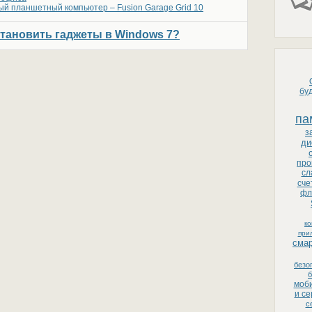
й планшетный компьютер – Fusion Garage Grid 10
становить гаджеты в Windows 7?
бу
па
з
ди
про
сл
сче
фл
к
при
сма
безо
б
моби
и с
с