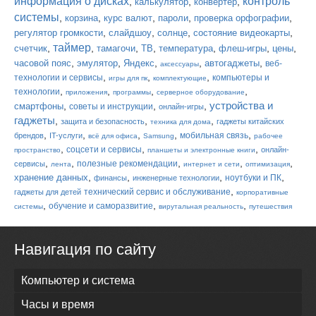
информация о дисках
контроль
,
,
,
калькулятор
конвертер
системы
,
,
,
,
,
корзина
курс валют
пароли
проверка орфографии
,
,
,
,
регулятор громкости
слайдшоу
солнце
состояние видеокарты
таймер
,
,
,
,
,
,
,
счетчик
тамагочи
ТВ
температура
флеш-игры
цены
,
,
,
,
,
часовой пояс
эмулятор
Яндекс
автогаджеты
веб-
аксессуары
,
,
,
технологии и сервисы
компьютеры и
игры для пк
комплектующие
,
,
,
,
технологии
приложения
программы
серверное оборудование
устройства и
,
,
,
смартфоны
советы и инструкции
онлайн-игры
гаджеты
,
,
,
защита и безопасность
гаджеты китайских
техника для дома
,
,
,
,
,
мобильная связь
брендов
IT-услуги
всё для офиса
Samsung
рабочее
,
,
,
соцсети и сервисы
онлайн-
пространство
планшеты и электронные книги
,
,
,
,
,
полезные рекомендации
сервисы
лента
интернет и сети
оптимизация
,
,
,
,
хранение данных
ноутбуки и ПК
финансы
инженерные технологии
,
технический сервис и обслуживание
гаджеты для детей
корпоративные
,
,
,
обучение и саморазвитие
системы
вирутальная реальность
путешествия
Навигация по сайту
Компьютер и система
Часы и время