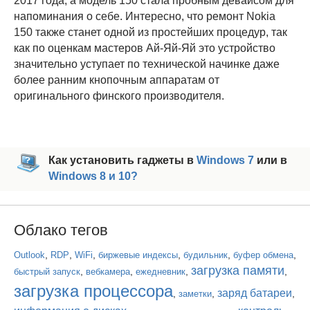
2017 года, а модель 150 стала пробным девайсом для
напоминания о себе. Интересно, что ремонт Nokia
150 также станет одной из простейших процедур, так
как по оценкам мастеров Ай-Яй-Яй это устройство
значительно уступает по технической начинке даже
более ранним кнопочным аппаратам от
оригинального финского производителя.
Как установить гаджеты в
Windows 7
или в
Windows 8 и 10?
Облако тегов
,
,
,
,
,
,
Outlook
RDP
WiFi
биржевые индексы
будильник
буфер обмена
загрузка памяти
,
,
,
,
быстрый запуск
вебкамера
ежедневник
загрузка процессора
заряд батареи
,
,
,
заметки