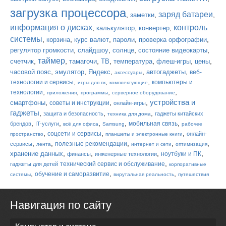
загрузка процессора
заряд батареи
,
,
,
заметки
информация о дисках
контроль
,
,
,
калькулятор
конвертер
системы
,
,
,
,
,
корзина
курс валют
пароли
проверка орфографии
,
,
,
,
регулятор громкости
слайдшоу
солнце
состояние видеокарты
таймер
,
,
,
,
,
,
,
счетчик
тамагочи
ТВ
температура
флеш-игры
цены
,
,
,
,
,
часовой пояс
эмулятор
Яндекс
автогаджеты
веб-
аксессуары
,
,
,
технологии и сервисы
компьютеры и
игры для пк
комплектующие
,
,
,
,
технологии
приложения
программы
серверное оборудование
устройства и
,
,
,
смартфоны
советы и инструкции
онлайн-игры
гаджеты
,
,
,
защита и безопасность
гаджеты китайских
техника для дома
,
,
,
,
,
мобильная связь
брендов
IT-услуги
всё для офиса
Samsung
рабочее
,
,
,
соцсети и сервисы
онлайн-
пространство
планшеты и электронные книги
,
,
,
,
,
полезные рекомендации
сервисы
лента
интернет и сети
оптимизация
,
,
,
,
хранение данных
ноутбуки и ПК
финансы
инженерные технологии
,
технический сервис и обслуживание
гаджеты для детей
корпоративные
,
,
,
обучение и саморазвитие
системы
вирутальная реальность
путешествия
Навигация по сайту