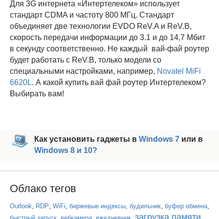
Для 3G интернета «Интертелеком» использует
стандарт CDMA и частоту 800 МГц. Стандарт
объединяет две технологии EVDO ReV.A и ReV.B,
скорость передачи информации до 3.1 и до 14,7 Мбит
в секунду соответственно. Не каждый вай-фай роутер
будет работать с ReV.B, только модели со
специальными настройками, например,
Novatel MiFi
6620L
. А какой купить вай фай роутер Интертелеком?
Выбирать вам!
Как установить гаджеты в
Windows 7
или в
Windows 8 и 10?
Облако тегов
,
,
,
,
,
,
Outlook
RDP
WiFi
биржевые индексы
будильник
буфер обмена
загрузка памяти
,
,
,
,
быстрый запуск
вебкамера
ежедневник