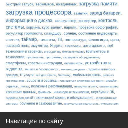
загрузка памяти
,
,
,
,
быстрый запуск
вебкамера
ежедневник
загрузка процессора
заряд батареи
,
,
,
заметки
информация о дисках
контроль
,
,
,
калькулятор
конвертер
системы
,
,
,
,
,
корзина
курс валют
пароли
проверка орфографии
,
,
,
,
регулятор громкости
слайдшоу
солнце
состояние видеокарты
таймер
,
,
,
,
,
,
,
счетчик
тамагочи
ТВ
температура
флеш-игры
цены
,
,
,
,
,
часовой пояс
эмулятор
Яндекс
автогаджеты
веб-
аксессуары
,
,
,
технологии и сервисы
компьютеры и
игры для пк
комплектующие
,
,
,
,
технологии
приложения
программы
серверное оборудование
устройства и
,
,
,
смартфоны
советы и инструкции
онлайн-игры
гаджеты
,
,
,
защита и безопасность
гаджеты китайских
техника для дома
,
,
,
,
,
мобильная связь
брендов
IT-услуги
всё для офиса
Samsung
рабочее
,
,
,
соцсети и сервисы
онлайн-
пространство
планшеты и электронные книги
,
,
,
,
,
полезные рекомендации
сервисы
лента
интернет и сети
оптимизация
,
,
,
,
хранение данных
ноутбуки и ПК
финансы
инженерные технологии
,
технический сервис и обслуживание
гаджеты для детей
корпоративные
,
,
,
обучение и саморазвитие
системы
вирутальная реальность
путешествия
Навигация по сайту