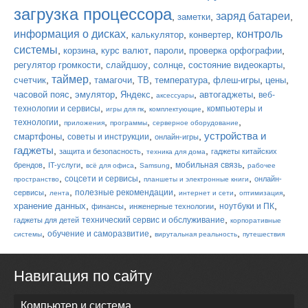
загрузка процессора
заряд батареи
,
,
,
заметки
информация о дисках
контроль
,
,
,
калькулятор
конвертер
системы
,
,
,
,
,
корзина
курс валют
пароли
проверка орфографии
,
,
,
,
регулятор громкости
слайдшоу
солнце
состояние видеокарты
таймер
,
,
,
,
,
,
,
счетчик
тамагочи
ТВ
температура
флеш-игры
цены
,
,
,
,
,
часовой пояс
эмулятор
Яндекс
автогаджеты
веб-
аксессуары
,
,
,
технологии и сервисы
компьютеры и
игры для пк
комплектующие
,
,
,
,
технологии
приложения
программы
серверное оборудование
устройства и
,
,
,
смартфоны
советы и инструкции
онлайн-игры
гаджеты
,
,
,
защита и безопасность
гаджеты китайских
техника для дома
,
,
,
,
,
мобильная связь
брендов
IT-услуги
всё для офиса
Samsung
рабочее
,
,
,
соцсети и сервисы
онлайн-
пространство
планшеты и электронные книги
,
,
,
,
,
полезные рекомендации
сервисы
лента
интернет и сети
оптимизация
,
,
,
,
хранение данных
ноутбуки и ПК
финансы
инженерные технологии
,
технический сервис и обслуживание
гаджеты для детей
корпоративные
,
,
,
обучение и саморазвитие
системы
вирутальная реальность
путешествия
Навигация по сайту
Компьютер и система