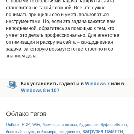
С новыми технологиями задача раскрутки сайта
становится не такой сложной. Все что нужно –
понимать принципы сео и уметь пользоваться
инструментами. Но, если эта задача кажется вам
неподъемной, обратитесь за помощью к тем, кто
умеет это делать профессионально. Для агентства
оптимизация и раскрутка сайта – каждодневная
задача, за которую возьмутся ответственно и со
знанием дела.
Как установить гаджеты в
Windows 7
или в
Windows 8 и 10?
Облако тегов
,
,
,
,
,
,
Outlook
RDP
WiFi
биржевые индексы
будильник
буфер обмена
загрузка памяти
,
,
,
,
быстрый запуск
вебкамера
ежедневник