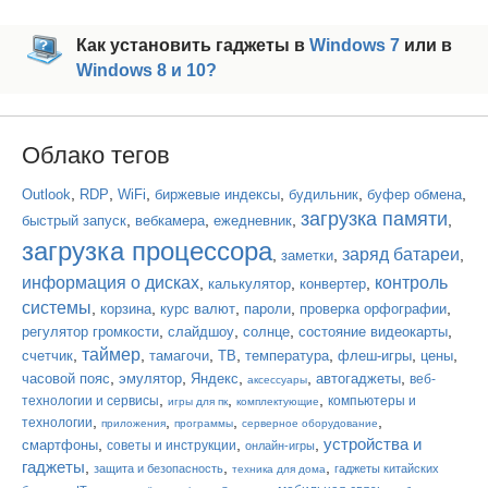
Как установить гаджеты в
Windows 7
или в
Windows 8 и 10?
Облако тегов
,
,
,
,
,
,
Outlook
RDP
WiFi
биржевые индексы
будильник
буфер обмена
загрузка памяти
,
,
,
,
быстрый запуск
вебкамера
ежедневник
загрузка процессора
заряд батареи
,
,
,
заметки
информация о дисках
контроль
,
,
,
калькулятор
конвертер
системы
,
,
,
,
,
корзина
курс валют
пароли
проверка орфографии
,
,
,
,
регулятор громкости
слайдшоу
солнце
состояние видеокарты
таймер
,
,
,
,
,
,
,
счетчик
тамагочи
ТВ
температура
флеш-игры
цены
,
,
,
,
,
часовой пояс
эмулятор
Яндекс
автогаджеты
веб-
аксессуары
,
,
,
технологии и сервисы
компьютеры и
игры для пк
комплектующие
,
,
,
,
технологии
приложения
программы
серверное оборудование
устройства и
,
,
,
смартфоны
советы и инструкции
онлайн-игры
гаджеты
,
,
,
защита и безопасность
гаджеты китайских
техника для дома