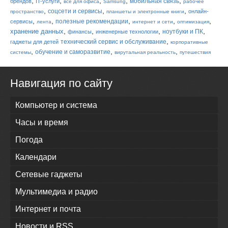
,
,
,
,
,
мобильная связь
брендов
IT-услуги
всё для офиса
Samsung
рабочее
,
,
,
соцсети и сервисы
онлайн-
пространство
планшеты и электронные книги
,
,
,
,
,
полезные рекомендации
сервисы
лента
интернет и сети
оптимизация
,
,
,
,
хранение данных
ноутбуки и ПК
финансы
инженерные технологии
,
технический сервис и обслуживание
гаджеты для детей
корпоративные
,
,
,
обучение и саморазвитие
системы
вирутальная реальность
путешествия
Навигация по сайту
Компьютер и система
Часы и время
Погода
Календари
Сетевые гаджеты
Мультимедиа и радио
Интернет и почта
Новости и RSS