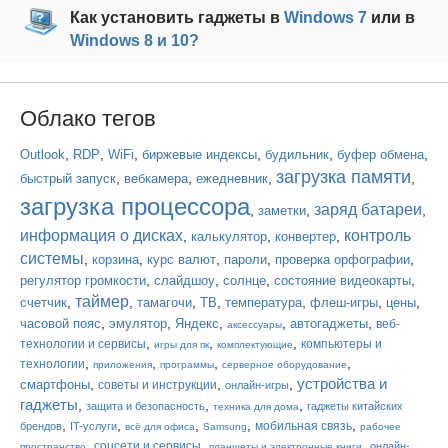
Как установить гаджеты в
Windows 7
или в
Windows 8 и 10?
Облако тегов
,
,
,
,
,
,
Outlook
RDP
WiFi
биржевые индексы
будильник
буфер обмена
загрузка памяти
,
,
,
,
быстрый запуск
вебкамера
ежедневник
загрузка процессора
заряд батареи
,
,
,
заметки
информация о дисках
контроль
,
,
,
калькулятор
конвертер
системы
,
,
,
,
,
корзина
курс валют
пароли
проверка орфографии
,
,
,
,
регулятор громкости
слайдшоу
солнце
состояние видеокарты
таймер
,
,
,
,
,
,
,
счетчик
тамагочи
ТВ
температура
флеш-игры
цены
,
,
,
,
,
часовой пояс
эмулятор
Яндекс
автогаджеты
веб-
аксессуары
,
,
,
технологии и сервисы
компьютеры и
игры для пк
комплектующие
,
,
,
,
технологии
приложения
программы
серверное оборудование
устройства и
,
,
,
смартфоны
советы и инструкции
онлайн-игры
гаджеты
,
,
,
защита и безопасность
гаджеты китайских
техника для дома
,
,
,
,
,
мобильная связь
брендов
IT-услуги
всё для офиса
Samsung
рабочее
,
,
,
соцсети и сервисы
онлайн-
пространство
планшеты и электронные книги