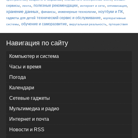
,
,
,
,
,
полезные рекомендации
сервисы
лента
интернет и сети
оптимизация
,
,
,
,
хранение данных
ноутбуки и ПК
финансы
инженерные технологии
,
технический сервис и обслуживание
гаджеты для детей
корпоративные
,
,
,
обучение и саморазвитие
системы
вирутальная реальность
путешествия
Навигация по сайту
Компьютер и система
Часы и время
Погода
Календари
Сетевые гаджеты
Мультимедиа и радио
Интернет и почта
Новости и RSS