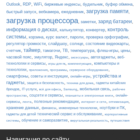
,
,
,
,
,
,
Outlook
RDP
WiFi
биржевые индексы
будильник
буфер обмена
загрузка памяти
,
,
,
,
быстрый запуск
вебкамера
ежедневник
загрузка процессора
заряд батареи
,
,
,
заметки
информация о дисках
контроль
,
,
,
калькулятор
конвертер
системы
,
,
,
,
,
корзина
курс валют
пароли
проверка орфографии
,
,
,
,
регулятор громкости
слайдшоу
солнце
состояние видеокарты
таймер
,
,
,
,
,
,
,
счетчик
тамагочи
ТВ
температура
флеш-игры
цены
,
,
,
,
,
часовой пояс
эмулятор
Яндекс
автогаджеты
веб-
аксессуары
,
,
,
технологии и сервисы
компьютеры и
игры для пк
комплектующие
,
,
,
,
технологии
приложения
программы
серверное оборудование
устройства и
,
,
,
смартфоны
советы и инструкции
онлайн-игры
гаджеты
,
,
,
защита и безопасность
гаджеты китайских
техника для дома
,
,
,
,
,
мобильная связь
брендов
IT-услуги
всё для офиса
Samsung
рабочее
,
,
,
соцсети и сервисы
онлайн-
пространство
планшеты и электронные книги
,
,
,
,
,
полезные рекомендации
сервисы
лента
интернет и сети
оптимизация
,
,
,
,
хранение данных
ноутбуки и ПК
финансы
инженерные технологии
,
технический сервис и обслуживание
гаджеты для детей
корпоративные
,
,
,
обучение и саморазвитие
системы
вирутальная реальность
путешествия
Навигация по сайту