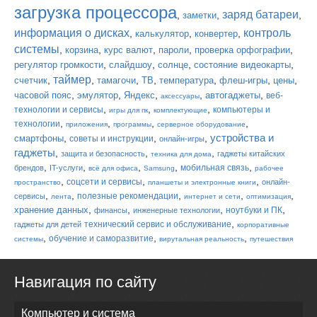
загрузка процессора
заряд батареи
,
,
,
заметки
информация о дисках
контроль
,
,
,
калькулятор
конвертер
системы
,
,
,
,
,
корзина
курс валют
пароли
проверка орфографии
,
,
,
,
регулятор громкости
слайдшоу
солнце
состояние видеокарты
таймер
,
,
,
,
,
,
,
счетчик
тамагочи
ТВ
температура
флеш-игры
цены
,
,
,
,
,
часовой пояс
эмулятор
Яндекс
автогаджеты
веб-
аксессуары
,
,
,
технологии и сервисы
компьютеры и
игры для пк
комплектующие
,
,
,
,
технологии
приложения
программы
серверное оборудование
устройства и
,
,
,
смартфоны
советы и инструкции
онлайн-игры
гаджеты
,
,
,
защита и безопасность
гаджеты китайских
техника для дома
,
,
,
,
,
мобильная связь
брендов
IT-услуги
всё для офиса
Samsung
рабочее
,
,
,
соцсети и сервисы
онлайн-
пространство
планшеты и электронные книги
,
,
,
,
,
полезные рекомендации
сервисы
лента
интернет и сети
оптимизация
,
,
,
,
хранение данных
ноутбуки и ПК
финансы
инженерные технологии
,
технический сервис и обслуживание
гаджеты для детей
корпоративные
,
,
,
обучение и саморазвитие
системы
вирутальная реальность
путешествия
Навигация по сайту
Компьютер и система