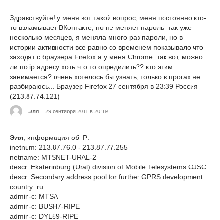
Здравствуйте! у меня вот такой вопрос, меня постоянно кто-
то взламывает ВКонтакте, но не меняет пароль. так уже
несколько месяцев, я меняла много раз пароли, но в
истории активности все равно со временем показывало что
заходят с браузера Firefox а у меня Chrome. так вот, можно
ли по ip адресу хоть что то опредилить?? кто этим
занимается? очень хотелось бы узнать, только в прогах не
разбираюсь... Браузер Firefox 27 сентября в 23:39 Россия
(213.87.74.121)
Эля
29 сентября 2011 в 20:19
Эля
, информация об IP:
inetnum: 213.87.76.0 - 213.87.77.255
netname: MTSNET-URAL-2
descr: Ekaterinburg (Ural) division of Mobile Telesystems OJSC
descr: Secondary address pool for further GPRS development
country: ru
admin-c: MTSA
admin-c: BUSH7-RIPE
admin-c: DYL59-RIPE