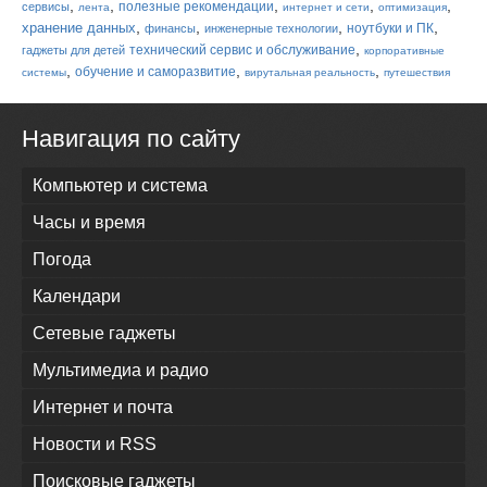
,
,
,
,
,
полезные рекомендации
сервисы
лента
интернет и сети
оптимизация
,
,
,
,
хранение данных
ноутбуки и ПК
финансы
инженерные технологии
,
технический сервис и обслуживание
гаджеты для детей
корпоративные
,
,
,
обучение и саморазвитие
системы
вирутальная реальность
путешествия
Навигация по сайту
Компьютер и система
Часы и время
Погода
Календари
Сетевые гаджеты
Мультимедиа и радио
Интернет и почта
Новости и RSS
Поисковые гаджеты