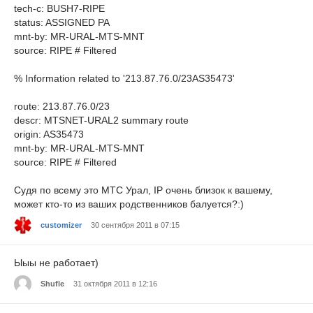
tech-c: BUSH7-RIPE
status: ASSIGNED PA
mnt-by: MR-URAL-MTS-MNT
source: RIPE # Filtered
% Information related to '213.87.76.0/23AS35473'
route: 213.87.76.0/23
descr: MTSNET-URAL2 summary route
origin: AS35473
mnt-by: MR-URAL-MTS-MNT
source: RIPE # Filtered
Судя по всему это МТС Урал, IP очень близок к вашему,
может кто-то из ваших родственников балуется?:)
customizer
30 сентября 2011 в 07:15
Ыыы не работает)
Shufle
31 октября 2011 в 12:16