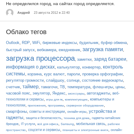
Не определился город, на сайтах город определяется.
Андрей
23 августа 2012 в 22:40
Облако тегов
,
,
,
,
,
,
Outlook
RDP
WiFi
биржевые индексы
будильник
буфер обмена
загрузка памяти
,
,
,
,
быстрый запуск
вебкамера
ежедневник
загрузка процессора
заряд батареи
,
,
,
заметки
информация о дисках
контроль
,
,
,
калькулятор
конвертер
системы
,
,
,
,
,
корзина
курс валют
пароли
проверка орфографии
,
,
,
,
регулятор громкости
слайдшоу
солнце
состояние видеокарты
таймер
,
,
,
,
,
,
,
счетчик
тамагочи
ТВ
температура
флеш-игры
цены
,
,
,
,
,
часовой пояс
эмулятор
Яндекс
автогаджеты
веб-
аксессуары
,
,
,
технологии и сервисы
компьютеры и
игры для пк
комплектующие
,
,
,
,
технологии
приложения
программы
серверное оборудование
устройства и
,
,
,
смартфоны
советы и инструкции
онлайн-игры
гаджеты
,
,
,
защита и безопасность
гаджеты китайских
техника для дома
,
,
,
,
,
мобильная связь
брендов
IT-услуги
всё для офиса
Samsung
рабочее
,
,
,
соцсети и сервисы
онлайн-
пространство
планшеты и электронные книги