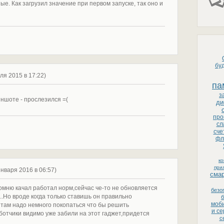
е. Как загрузил значение при первом запуске, так оно и
бу
ля 2015 в 17:22)
па
з
иншоте - прослезился =(
ди
про
сл
сче
фл
к
при
января 2016 в 06:57)
сма
мню качал работал норм,сейчас че-то не обновляется
безо
...Но вроде когда только ставишь он правильно
б
моби
 там надо немного покопаться что бы решить
и с
ботчики видимо уже забили на этот гаджет,придется
с