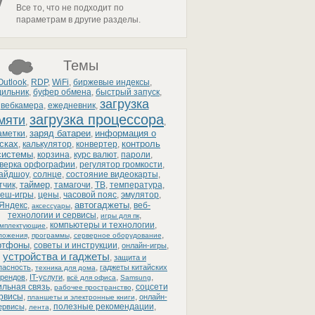
Все то, что не подходит по
параметрам в другие разделы.
Темы
Outlook
,
RDP
,
WiFi
,
биржевые индексы
,
дильник
,
буфер обмена
,
быстрый запуск
,
загрузка
вебкамера
,
ежедневник
,
загрузка процессора
мяти
,
,
заряд батареи
информация о
аметки
,
,
сках
контроль
,
калькулятор
,
конвертер
,
системы
,
корзина
,
курс валют
,
пароли
,
верка орфографии
,
регулятор громкости
,
айдшоу
,
солнце
,
состояние видеокарты
,
таймер
тчик
,
,
тамагочи
,
ТВ
,
температура
,
еш-игры
,
цены
,
часовой пояс
,
эмулятор
,
автогаджеты
Яндекс
,
,
,
веб-
аксессуары
технологии и сервисы
,
,
игры для пк
,
компьютеры и технологии
,
омплектующие
,
,
,
ложения
программы
серверное оборудование
ртфоны
,
советы и инструкции
,
,
онлайн-игры
устройства и гаджеты
,
защита и
,
,
пасность
гаджеты китайских
техника для дома
,
,
,
,
рендов
IT-услуги
всё для офиса
Samsung
льная связь
,
,
соцсети
рабочее пространство
ервисы
,
,
онлайн-
планшеты и электронные книги
,
,
полезные рекомендации
,
ервисы
лента