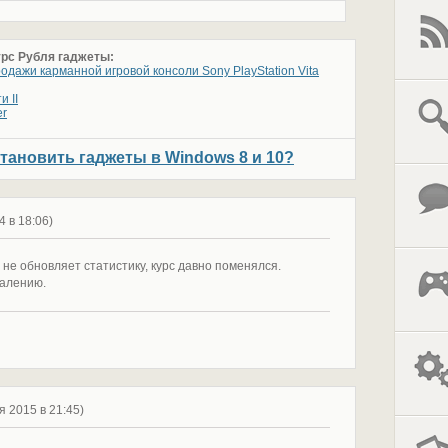
урс Рубля гаджеты:
одажи карманной игровой консоли Sony PlayStation Vita
и II
er
становить гаджеты в Windows 8 и 10?
14 в 18:06)
 не обновляет статистику, курс давно поменялся.
жалению.
я 2015 в 21:45)