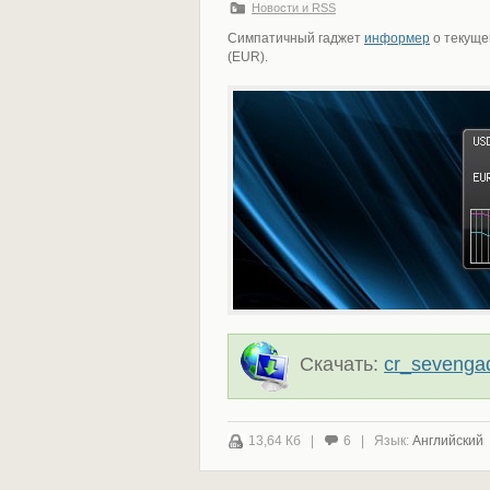
Новости и RSS
Симпатичный гаджет
информер
о текуще
(EUR).
Скачать:
cr_sevengad
13,64 Кб |
6 | Язык:
Английский