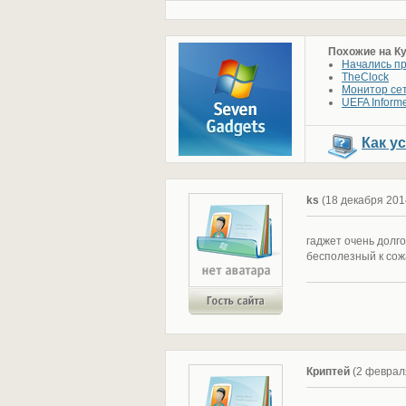
Похожие на К
Начались пр
TheClock
Монитор сет
UEFA Inform
Как у
ks
(18 декабря 20
гаджет очень долго
бесполезный к со
Криптей
(2 феврал