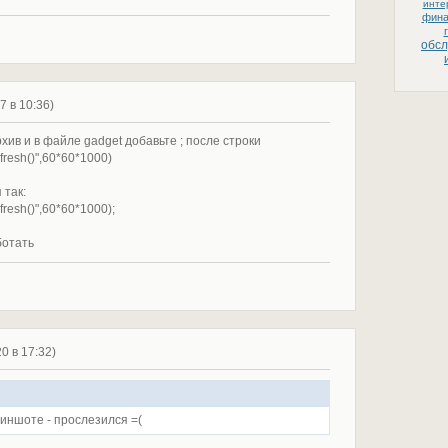
инте
фин
обс
17 в 10:36)
рхив и в файле gadget добавьте ; после строки
fresh()",60*60*1000)
 так:
fresh()",60*60*1000);
ботать
20 в 17:32)
риншоте - прослезился =(