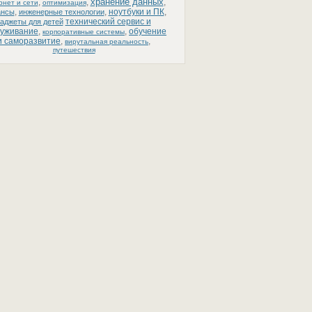
хранение данных
,
,
,
рнет и сети
оптимизация
,
,
ноутбуки и ПК
,
ансы
инженерные технологии
технический сервис и
гаджеты для детей
луживание
,
,
обучение
корпоративные системы
и саморазвитие
,
,
вирутальная реальность
путешествия