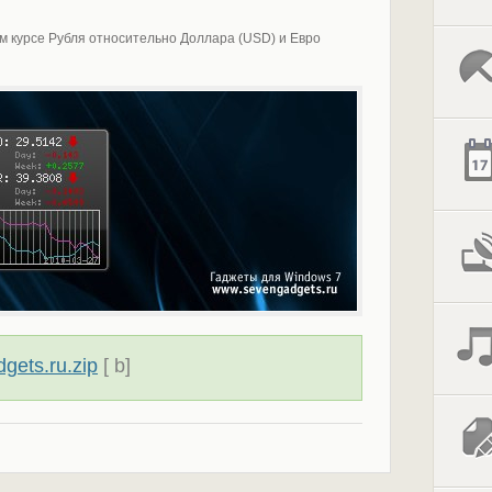
м курсе Рубля относительно Доллара (USD) и Евро
gets.ru.zip
[ b]