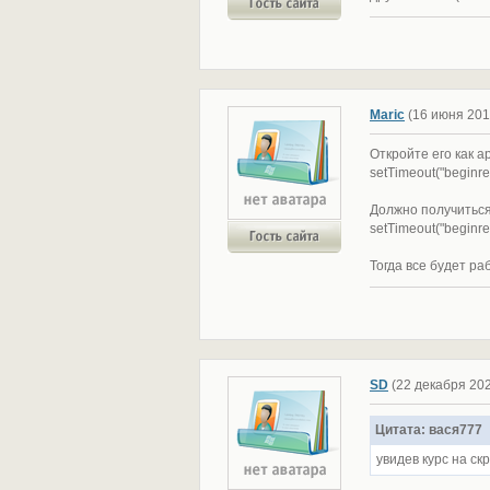
Maric
(16 июня 20
Откройте его как а
setTimeout("beginre
Должно получиться
setTimeout("beginre
Тогда все будет ра
SD
(22 декабря 20
Цитата: вася777
увидев курс на ск