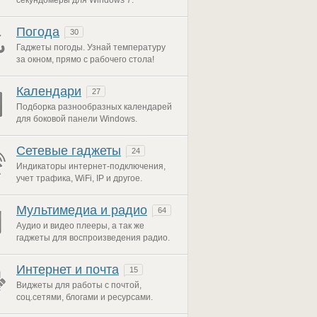
секундомеры для Windows 7.
Погода
30
Гаджеты погоды. Узнай температуру
за окном, прямо с рабочего стола!
Календари
27
Подборка разнообразных календарей
для боковой панели Windows.
Сетевые гаджеты
24
Индикаторы интернет-подключения,
учет трафика, WiFi, IP и другое.
Мультимедиа и радио
64
Аудио и видео плееры, а так же
гаджеты для воспроизведения радио.
Интернет и почта
15
Виджеты для работы с почтой,
соц.сетями, блогами и ресурсами.