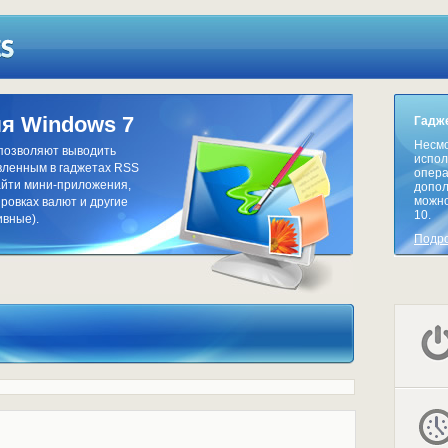
я Windows 7
Гадже
Несмо
 позволяют выводить
испол
вленным в гаджетах RSS
опера
найти мини-приложения,
допол
можно
ровках валют и другие
10.
вные).
Подр