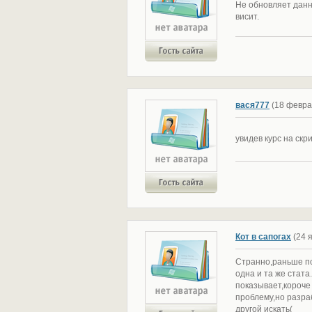
Не обновляет данны
висит.
вася777
(18 февра
увидев курс на скр
Кот в сапогах
(24 
Странно,раньше по
одна и та же стата
показывает,короче
проблему,но разра
другой искать(