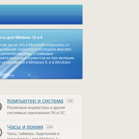
ты для Windows 10 и 8
тря на то, что в Microsoft отказались от
ьзования гаджетов в последних версиях
ционной системы, с помощью
нительных инструментов их при желании
 установить и в Windows 8, и в Windows
обнее →
Компьютер и система
218
Различные индикаторы и другие
системные приложения ПК и ОС.
Часы и время
214
Часы, таймеры, будильники и