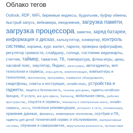
Облако тегов
,
,
,
,
,
,
Outlook
RDP
WiFi
биржевые индексы
будильник
буфер обмена
загрузка памяти
,
,
,
,
быстрый запуск
вебкамера
ежедневник
загрузка процессора
заряд батареи
,
,
,
заметки
информация о дисках
контроль
,
,
,
калькулятор
конвертер
системы
,
,
,
,
,
корзина
курс валют
пароли
проверка орфографии
,
,
,
,
регулятор громкости
слайдшоу
солнце
состояние видеокарты
таймер
,
,
,
,
,
,
,
счетчик
тамагочи
ТВ
температура
флеш-игры
цены
,
,
,
,
,
часовой пояс
эмулятор
Яндекс
автогаджеты
веб-
аксессуары
,
,
,
технологии и сервисы
компьютеры и
игры для пк
комплектующие
,
,
,
,
технологии
приложения
программы
серверное оборудование
устройства и
,
,
,
смартфоны
советы и инструкции
онлайн-игры
гаджеты
,
,
,
защита и безопасность
гаджеты китайских
техника для дома
,
,
,
,
,
мобильная связь
брендов
IT-услуги
всё для офиса
Samsung
рабочее
,
,
,
соцсети и сервисы
онлайн-
пространство
планшеты и электронные книги
,
,
,
,
,
полезные рекомендации
сервисы
лента
интернет и сети
оптимизация
,
,
,
,
хранение данных
ноутбуки и ПК
финансы
инженерные технологии
,
технический сервис и обслуживание
гаджеты для детей
корпоративные
,
,
,
обучение и саморазвитие
системы
вирутальная реальность
путешествия