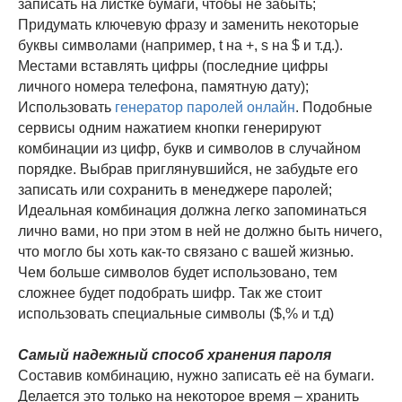
записать на листке бумаги, чтобы не забыть;
Придумать ключевую фразу и заменить некоторые
буквы символами (например, t на +, s на $ и т.д.).
Местами вставлять цифры (последние цифры
личного номера телефона, памятную дату);
Использовать
генератор паролей онлайн
. Подобные
сервисы одним нажатием кнопки генерируют
комбинации из цифр, букв и символов в случайном
порядке. Выбрав приглянувшийся, не забудьте его
записать или сохранить в менеджере паролей;
Идеальная комбинация должна легко запоминаться
лично вами, но при этом в ней не должно быть ничего,
что могло бы хоть как-то связано с вашей жизнью.
Чем больше символов будет использовано, тем
сложнее будет подобрать шифр. Так же стоит
использовать специальные символы ($,% и т.д)
Самый надежный способ хранения пароля
Составив комбинацию, нужно записать её на бумаги.
Делается это только на некоторое время – хранить