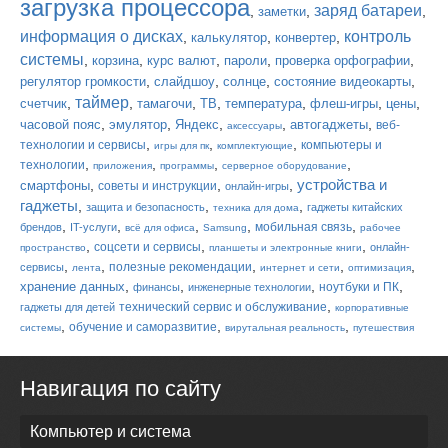
загрузка процессора
заряд батареи
,
,
,
заметки
информация о дисках
контроль
,
,
,
калькулятор
конвертер
системы
,
,
,
,
,
корзина
курс валют
пароли
проверка орфографии
,
,
,
,
регулятор громкости
слайдшоу
солнце
состояние видеокарты
таймер
,
,
,
,
,
,
,
счетчик
тамагочи
ТВ
температура
флеш-игры
цены
,
,
,
,
,
часовой пояс
эмулятор
Яндекс
автогаджеты
веб-
аксессуары
,
,
,
технологии и сервисы
компьютеры и
игры для пк
комплектующие
,
,
,
,
технологии
приложения
программы
серверное оборудование
устройства и
,
,
,
смартфоны
советы и инструкции
онлайн-игры
гаджеты
,
,
,
защита и безопасность
гаджеты китайских
техника для дома
,
,
,
,
,
мобильная связь
брендов
IT-услуги
всё для офиса
Samsung
рабочее
,
,
,
соцсети и сервисы
онлайн-
пространство
планшеты и электронные книги
,
,
,
,
,
полезные рекомендации
сервисы
лента
интернет и сети
оптимизация
,
,
,
,
хранение данных
ноутбуки и ПК
финансы
инженерные технологии
,
технический сервис и обслуживание
гаджеты для детей
корпоративные
,
,
,
обучение и саморазвитие
системы
вирутальная реальность
путешествия
Навигация по сайту
Компьютер и система