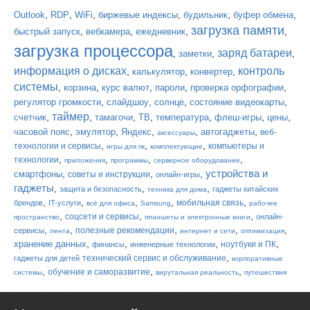
,
,
,
,
,
,
Outlook
RDP
WiFi
биржевые индексы
будильник
буфер обмена
загрузка памяти
,
,
,
,
быстрый запуск
вебкамера
ежедневник
загрузка процессора
заряд батареи
,
,
,
заметки
информация о дисках
контроль
,
,
,
калькулятор
конвертер
системы
,
,
,
,
,
корзина
курс валют
пароли
проверка орфографии
,
,
,
,
регулятор громкости
слайдшоу
солнце
состояние видеокарты
таймер
,
,
,
,
,
,
,
счетчик
тамагочи
ТВ
температура
флеш-игры
цены
,
,
,
,
,
часовой пояс
эмулятор
Яндекс
автогаджеты
веб-
аксессуары
,
,
,
технологии и сервисы
компьютеры и
игры для пк
комплектующие
,
,
,
,
технологии
приложения
программы
серверное оборудование
устройства и
,
,
,
смартфоны
советы и инструкции
онлайн-игры
гаджеты
,
,
,
защита и безопасность
гаджеты китайских
техника для дома
,
,
,
,
,
мобильная связь
брендов
IT-услуги
всё для офиса
Samsung
рабочее
,
,
,
соцсети и сервисы
онлайн-
пространство
планшеты и электронные книги
,
,
,
,
,
полезные рекомендации
сервисы
лента
интернет и сети
оптимизация
,
,
,
,
хранение данных
ноутбуки и ПК
финансы
инженерные технологии
,
технический сервис и обслуживание
гаджеты для детей
корпоративные
,
,
,
обучение и саморазвитие
системы
вирутальная реальность
путешествия