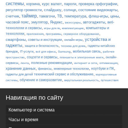
системы
,
,
,
,
,
корзина
курс валют
пароли
проверка орфографии
,
,
,
,
регулятор громкости
слайдшоу
солнце
состояние видеокарты
таймер
,
,
,
,
,
,
,
счетчик
тамагочи
ТВ
температура
флеш-игры
цены
,
,
,
,
,
часовой пояс
эмулятор
Яндекс
автогаджеты
веб-
аксессуары
,
,
,
технологии и сервисы
компьютеры и
игры для пк
комплектующие
,
,
,
,
технологии
приложения
программы
серверное оборудование
устройства и
,
,
,
смартфоны
советы и инструкции
онлайн-игры
гаджеты
,
,
,
защита и безопасность
гаджеты китайских
техника для дома
,
,
,
,
,
мобильная связь
брендов
IT-услуги
всё для офиса
Samsung
рабочее
,
,
,
соцсети и сервисы
онлайн-
пространство
планшеты и электронные книги
,
,
,
,
,
полезные рекомендации
сервисы
лента
интернет и сети
оптимизация
,
,
,
,
хранение данных
ноутбуки и ПК
финансы
инженерные технологии
,
технический сервис и обслуживание
гаджеты для детей
корпоративные
,
,
,
обучение и саморазвитие
системы
вирутальная реальность
путешествия
Навигация по сайту
Компьютер и система
Часы и время