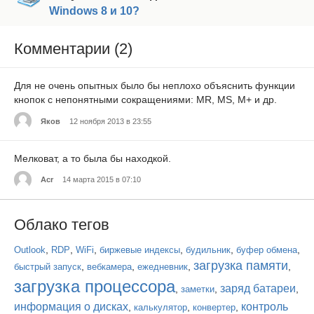
Windows 8 и 10?
Комментарии (2)
Для не очень опытных было бы неплохо объяснить функции
кнопок с непонятными сокращениями: MR, MS, М+ и др.
Яков
12 ноября 2013 в 23:55
Мелковат, а то была бы находкой.
Acr
14 марта 2015 в 07:10
Облако тегов
,
,
,
,
,
,
Outlook
RDP
WiFi
биржевые индексы
будильник
буфер обмена
загрузка памяти
,
,
,
,
быстрый запуск
вебкамера
ежедневник
загрузка процессора
заряд батареи
,
,
,
заметки
информация о дисках
контроль
,
,
,
калькулятор
конвертер