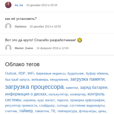
ira_ira
10 декабря 2013 в 20:34
как её установить?
Optimus
20 декабря 2013 в 18:50
Вот это да круто! Спасибо разработчикам!
Master_Game
14 февраля 2016 в 12:04
Облако тегов
,
,
,
,
,
,
Outlook
RDP
WiFi
биржевые индексы
будильник
буфер обмена
загрузка памяти
,
,
,
,
быстрый запуск
вебкамера
ежедневник
загрузка процессора
заряд батареи
,
,
,
заметки
информация о дисках
контроль
,
,
,
калькулятор
конвертер
системы
,
,
,
,
,
корзина
курс валют
пароли
проверка орфографии
,
,
,
,
регулятор громкости
слайдшоу
солнце
состояние видеокарты
таймер
,
,
,
,
,
,
,
счетчик
тамагочи
ТВ
температура
флеш-игры
цены