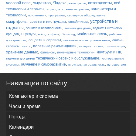
,
,
,
,
,
часовой пояс
эмулятор
Яндекс
автогаджеты
веб-
аксессуары
,
,
,
технологии и сервисы
компьютеры и
игры для пк
комплектующие
,
,
,
,
технологии
приложения
программы
серверное оборудование
устройства и
,
,
,
смартфоны
советы и инструкции
онлайн-игры
гаджеты
,
,
,
защита и безопасность
гаджеты китайских
техника для дома
,
,
,
,
,
мобильная связь
брендов
IT-услуги
всё для офиса
Samsung
рабочее
,
,
,
соцсети и сервисы
онлайн-
пространство
планшеты и электронные книги
,
,
,
,
,
полезные рекомендации
сервисы
лента
интернет и сети
оптимизация
,
,
,
,
хранение данных
ноутбуки и ПК
финансы
инженерные технологии
,
технический сервис и обслуживание
гаджеты для детей
корпоративные
,
,
,
обучение и саморазвитие
системы
вирутальная реальность
путешествия
Навигация по сайту
Компьютер и система
Часы и время
Погода
Календари