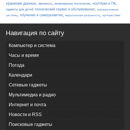
,
,
,
,
хранение данных
ноутбуки и ПК
финансы
инженерные технологии
,
технический сервис и обслуживание
гаджеты для детей
корпоративные
,
,
,
обучение и саморазвитие
системы
вирутальная реальность
путешествия
Навигация по сайту
Компьютер и система
Часы и время
Погода
Календари
Сетевые гаджеты
Мультимедиа и радио
Интернет и почта
Новости и RSS
Поисковые гаджеты