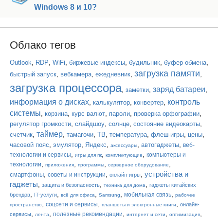
Windows 8 и 10?
Облако тегов
,
,
,
,
,
,
Outlook
RDP
WiFi
биржевые индексы
будильник
буфер обмена
загрузка памяти
,
,
,
,
быстрый запуск
вебкамера
ежедневник
загрузка процессора
заряд батареи
,
,
,
заметки
информация о дисках
контроль
,
,
,
калькулятор
конвертер
системы
,
,
,
,
,
корзина
курс валют
пароли
проверка орфографии
,
,
,
,
регулятор громкости
слайдшоу
солнце
состояние видеокарты
таймер
,
,
,
,
,
,
,
счетчик
тамагочи
ТВ
температура
флеш-игры
цены
,
,
,
,
,
часовой пояс
эмулятор
Яндекс
автогаджеты
веб-
аксессуары
,
,
,
технологии и сервисы
компьютеры и
игры для пк
комплектующие
,
,
,
,
технологии
приложения
программы
серверное оборудование
устройства и
,
,
,
смартфоны
советы и инструкции
онлайн-игры
гаджеты
,
,
,
защита и безопасность
гаджеты китайских
техника для дома
,
,
,
,
,
мобильная связь
брендов
IT-услуги
всё для офиса
Samsung
рабочее
,
,
,
соцсети и сервисы
онлайн-
пространство
планшеты и электронные книги
,
,
,
,
,
полезные рекомендации
сервисы
лента
интернет и сети
оптимизация