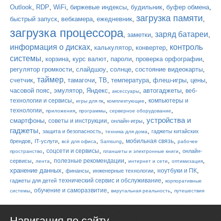
,
,
,
,
,
,
Outlook
RDP
WiFi
биржевые индексы
будильник
буфер обмена
загрузка памяти
,
,
,
,
быстрый запуск
вебкамера
ежедневник
загрузка процессора
заряд батареи
,
,
,
заметки
информация о дисках
контроль
,
,
,
калькулятор
конвертер
системы
,
,
,
,
,
корзина
курс валют
пароли
проверка орфографии
,
,
,
,
регулятор громкости
слайдшоу
солнце
состояние видеокарты
таймер
,
,
,
,
,
,
,
счетчик
тамагочи
ТВ
температура
флеш-игры
цены
,
,
,
,
,
часовой пояс
эмулятор
Яндекс
автогаджеты
веб-
аксессуары
,
,
,
технологии и сервисы
компьютеры и
игры для пк
комплектующие
,
,
,
,
технологии
приложения
программы
серверное оборудование
устройства и
,
,
,
смартфоны
советы и инструкции
онлайн-игры
гаджеты
,
,
,
защита и безопасность
гаджеты китайских
техника для дома
,
,
,
,
,
мобильная связь
брендов
IT-услуги
всё для офиса
Samsung
рабочее
,
,
,
соцсети и сервисы
онлайн-
пространство
планшеты и электронные книги
,
,
,
,
,
полезные рекомендации
сервисы
лента
интернет и сети
оптимизация
,
,
,
,
хранение данных
ноутбуки и ПК
финансы
инженерные технологии
,
технический сервис и обслуживание
гаджеты для детей
корпоративные
,
,
,
обучение и саморазвитие
системы
вирутальная реальность
путешествия
Навигация по сайту