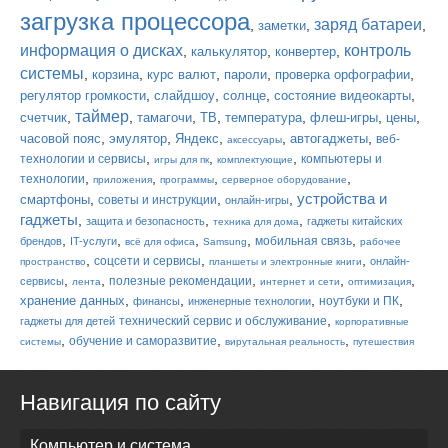
загрузка процессора
заряд батареи
,
,
,
заметки
информация о дисках
контроль
,
,
,
калькулятор
конвертер
системы
,
,
,
,
,
корзина
курс валют
пароли
проверка орфографии
,
,
,
,
регулятор громкости
слайдшоу
солнце
состояние видеокарты
таймер
,
,
,
,
,
,
,
счетчик
тамагочи
ТВ
температура
флеш-игры
цены
,
,
,
,
,
часовой пояс
эмулятор
Яндекс
автогаджеты
веб-
аксессуары
,
,
,
технологии и сервисы
компьютеры и
игры для пк
комплектующие
,
,
,
,
технологии
приложения
программы
серверное оборудование
устройства и
,
,
,
смартфоны
советы и инструкции
онлайн-игры
гаджеты
,
,
,
защита и безопасность
гаджеты китайских
техника для дома
,
,
,
,
,
мобильная связь
брендов
IT-услуги
всё для офиса
Samsung
рабочее
,
,
,
соцсети и сервисы
онлайн-
пространство
планшеты и электронные книги
,
,
,
,
,
полезные рекомендации
сервисы
лента
интернет и сети
оптимизация
,
,
,
,
хранение данных
ноутбуки и ПК
финансы
инженерные технологии
,
технический сервис и обслуживание
гаджеты для детей
корпоративные
,
,
,
обучение и саморазвитие
системы
вирутальная реальность
путешествия
Навигация по сайту
Компьютер и система