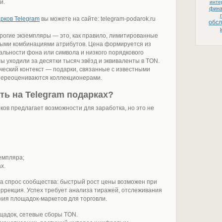
и.
инте
фин
рков Telegram
вы можете на сайте: telegram-podarok.ru
обс
рогие экземпляры — это, как правило, лимитированные
ными комбинациями атрибутов. Цена формируется из
кальности фона или символа и низкого порядкового
ы уходили за десятки тысяч звёзд и эквиваленты в TON.
ический контекст — подарки, связанные с известными
переоцениваются коллекционерами.
ть на Telegram подарках?
ков предлагает возможности для заработка, но это не
емпляра;
х.
на спрос сообщества: быстрый рост цены возможен при
коррекция. Успех требует анализа тиражей, отслеживания
ния площадок-маркетов для торговли.
ощадок, сетевые сборы TON.