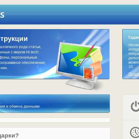
струкции
Гадже
Несмо
азличного рода статьи,
испол
нные с миром Hi-tech:
опера
тфоны, персональные
допол
можно
программное обеспечение,
10.
 них.
Подр
ения и обмена данными.
дарки?