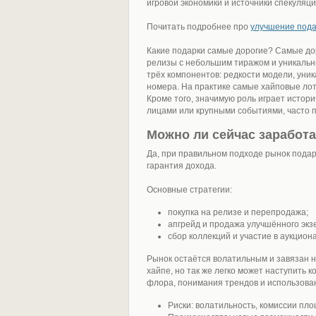
игровой экономики и источники спекуляци
Почитать подробнее про
улучшение пода
Какие подарки самые дорогие? Самые до
релизы с небольшим тиражом и уникаль
трёх компонентов: редкости модели, уни
номера. На практике самые хайповые лот
Кроме того, значимую роль играет истор
лицами или крупными событиями, часто 
Можно ли сейчас заработа
Да, при правильном подходе рынок подар
гарантия дохода.
Основные стратегии:
покупка на релизе и перепродажа;
апгрейд и продажа улучшённого экз
сбор коллекций и участие в аукциона
Рынок остаётся волатильным и завязан 
хайпе, но так же легко может наступить 
флора, понимания трендов и использова
Риски: волатильность, комиссии пл