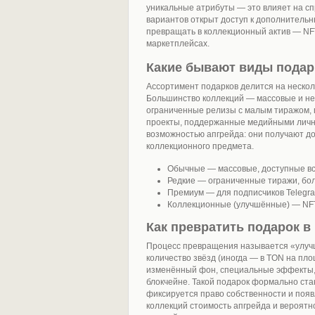
уникальные атрибуты — это влияет на сп
вариантов открыт доступ к дополнительны
превращать в коллекционный актив — NFT
маркетплейсах.
Какие бывают виды подар
Ассортимент подарков делится на нескол
Большинство коллекций — массовые и не
ограниченные релизы с малым тиражом, 
проекты, поддержанные медийными лично
возможностью апгрейда: они получают д
коллекционного предмета.
Обычные — массовые, доступные вс
Редкие — ограниченные тиражи, бол
Премиум — для подписчиков Telegr
Коллекционные (улучшённые) — NF
Как превратить подарок 
Процесс превращения называется «улуч
количество звёзд (иногда — в TON на пло
изменённый фон, специальные эффекты,
блокчейне. Такой подарок формально ста
фиксируется право собственности и поя
коллекций стоимость апгрейда и вероятн