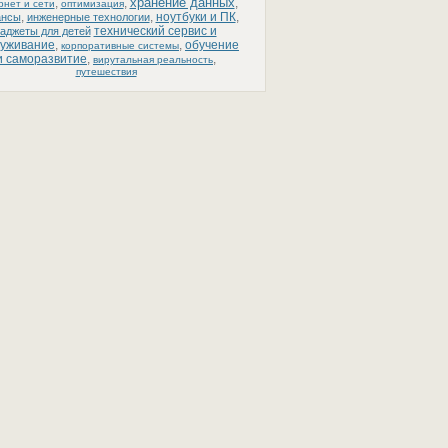
хранение данных
,
,
,
рнет и сети
оптимизация
,
,
ноутбуки и ПК
,
ансы
инженерные технологии
технический сервис и
гаджеты для детей
луживание
,
,
обучение
корпоративные системы
и саморазвитие
,
,
вирутальная реальность
путешествия