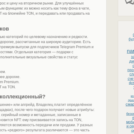
рос и цену на вторичном рынке. Для улучшённых
м функциям: их можно носить как тему фона в чате,
 на блокчейне TON, и передавать или продавать на
ков
ько категорий по целевому назначению и редкости.
бу
дорогие, рассчитанные на широкую аудиторию. Есть
премиум-выпуски для подписчиков Telegram Premium и
па
стями. Отдельная категория — подарки с
з
ополнительные визуальные свойства и статус
ди
про
ем.
сл
ее дорогие.
сче
am Premium.
фл
T на TON.
в коллекционный?
к
при
сма
шение» или апгрейд. Владелец платит определённое
щадках), после чего подарок получает новые атрибуты:
безо
 серийный номер и метаданные, записанные в
б
новится NFT: ему присваивается запись на TON,
моби
вляется возможность передачи или продажи. У разных
и с
ость «редкого» результата различаются — это часть
с