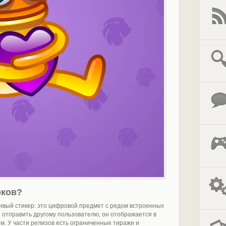
рков?
ивый стикер: это цифровой предмет с рядом встроенных
о отправить другому пользователю, он отображается в
. У части релизов есть ограниченные тиражи и