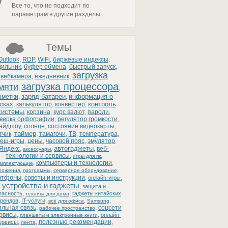
Все то, что не подходит по
параметрам в другие разделы.
Темы
Outlook
,
RDP
,
WiFi
,
биржевые индексы
,
дильник
,
буфер обмена
,
быстрый запуск
,
загрузка
вебкамера
,
ежедневник
,
загрузка процессора
мяти
,
,
заряд батареи
информация о
аметки
,
,
сках
контроль
,
калькулятор
,
конвертер
,
системы
,
корзина
,
курс валют
,
пароли
,
верка орфографии
,
регулятор громкости
,
айдшоу
,
солнце
,
состояние видеокарты
,
таймер
тчик
,
,
тамагочи
,
ТВ
,
температура
,
еш-игры
,
цены
,
часовой пояс
,
эмулятор
,
автогаджеты
Яндекс
,
,
,
веб-
аксессуары
технологии и сервисы
,
,
игры для пк
,
компьютеры и технологии
,
омплектующие
,
,
,
ложения
программы
серверное оборудование
ртфоны
,
советы и инструкции
,
,
онлайн-игры
устройства и гаджеты
,
защита и
,
,
пасность
гаджеты китайских
техника для дома
,
,
,
,
рендов
IT-услуги
всё для офиса
Samsung
льная связь
,
,
соцсети
рабочее пространство
ервисы
,
,
онлайн-
планшеты и электронные книги
,
,
полезные рекомендации
,
ервисы
лента