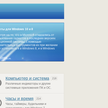
ты для Windows 10 и 8
тря на то, что в Microsoft отказались от
ьзования гаджетов в последних версиях
ционной системы, с помощью
нительных инструментов их при желании
 установить и в Windows 8, и в Windows
обнее →
Компьютер и система
218
Различные индикаторы и другие
системные приложения ПК и ОС.
Часы и время
214
Часы, таймеры, будильники и