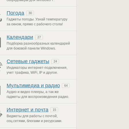
секундомеры для Windows 7.
Погода
30
Гаджеты погоды. Узнай температуру
за окном, прямо с рабочего стола!
Календари
27
Подборка разнообразных календарей
для боковой панели Windows.
Сетевые гаджеты
24
Индикаторы интернет-подключения,
учет трафика, WiFi, IP и другое.
Мультимедиа и радио
64
Аудио и видео плееры, а так же
гаджеты для воспроизведения радио.
Интернет и почта
15
Виджеты для работы с почтой,
соц.сетями, блогами и ресурсами.