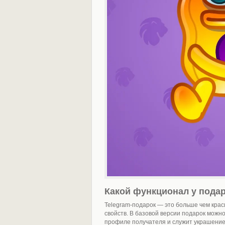
Какой функционал у пода
Telegram-подарок — это больше чем крас
свойств. В базовой версии подарок можн
профиле получателя и служит украшением