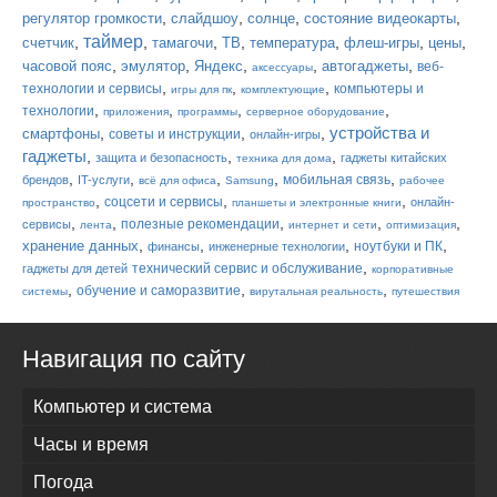
,
,
,
,
регулятор громкости
слайдшоу
солнце
состояние видеокарты
таймер
,
,
,
,
,
,
,
счетчик
тамагочи
ТВ
температура
флеш-игры
цены
,
,
,
,
,
часовой пояс
эмулятор
Яндекс
автогаджеты
веб-
аксессуары
,
,
,
технологии и сервисы
компьютеры и
игры для пк
комплектующие
,
,
,
,
технологии
приложения
программы
серверное оборудование
устройства и
,
,
,
смартфоны
советы и инструкции
онлайн-игры
гаджеты
,
,
,
защита и безопасность
гаджеты китайских
техника для дома
,
,
,
,
,
мобильная связь
брендов
IT-услуги
всё для офиса
Samsung
рабочее
,
,
,
соцсети и сервисы
онлайн-
пространство
планшеты и электронные книги
,
,
,
,
,
полезные рекомендации
сервисы
лента
интернет и сети
оптимизация
,
,
,
,
хранение данных
ноутбуки и ПК
финансы
инженерные технологии
,
технический сервис и обслуживание
гаджеты для детей
корпоративные
,
,
,
обучение и саморазвитие
системы
вирутальная реальность
путешествия
Навигация по сайту
Компьютер и система
Часы и время
Погода