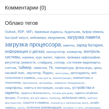
Комментарии (0)
Облако тегов
,
,
,
,
,
,
Outlook
RDP
WiFi
биржевые индексы
будильник
буфер обмена
загрузка памяти
,
,
,
,
быстрый запуск
вебкамера
ежедневник
загрузка процессора
заряд батареи
,
,
,
заметки
информация о дисках
контроль
,
,
,
калькулятор
конвертер
системы
,
,
,
,
,
корзина
курс валют
пароли
проверка орфографии
,
,
,
,
регулятор громкости
слайдшоу
солнце
состояние видеокарты
таймер
,
,
,
,
,
,
,
счетчик
тамагочи
ТВ
температура
флеш-игры
цены
,
,
,
,
,
часовой пояс
эмулятор
Яндекс
автогаджеты
веб-
аксессуары
,
,
,
технологии и сервисы
компьютеры и
игры для пк
комплектующие
,
,
,
,
технологии
приложения
программы
серверное оборудование
устройства и
,
,
,
смартфоны
советы и инструкции
онлайн-игры
гаджеты
,
,
,
защита и безопасность
гаджеты китайских
техника для дома
,
,
,
,
,
мобильная связь
брендов
IT-услуги
всё для офиса
Samsung
рабочее
,
,
,
соцсети и сервисы
онлайн-
пространство
планшеты и электронные книги
,
,
,
,
,
полезные рекомендации
сервисы
лента
интернет и сети
оптимизация