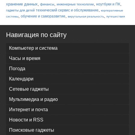
,
,
,
,
хранение данных
ноутбуки и ПК
финансы
инженерные технологии
,
технический сервис и обслуживание
гаджеты для детей
корпоративные
,
,
,
обучение и саморазвитие
системы
вирутальная реальность
путешествия
Навигация по сайту
Компьютер и система
Часы и время
Погода
Календари
Сетевые гаджеты
Мультимедиа и радио
Интернет и почта
Новости и RSS
Поисковые гаджеты