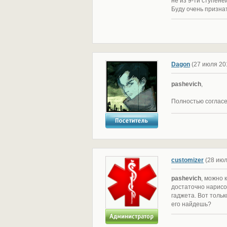
не из 9-ти ступене
Буду очень призна
Dagon
(27 июля 2
pashevich
,
Полностью согласе
customizer
(28 ию
pashevich
, можно 
достаточно нарисо
гаджета. Вот тольк
его найдешь?