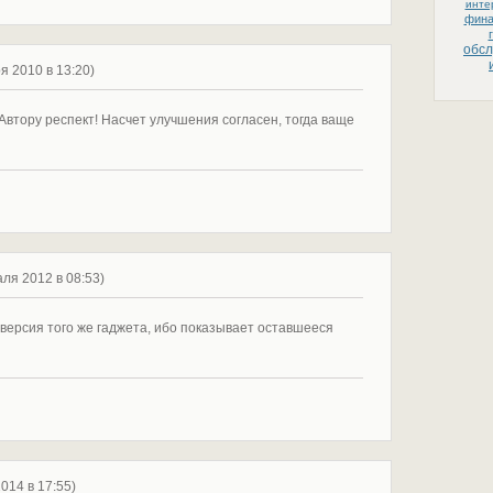
инте
фин
обс
ря 2010 в 13:20)
Автору респект! Насчет улучшения согласен, тогда ваще
аля 2012 в 08:53)
 версия того же гаджета, ибо показывает оставшееся
2014 в 17:55)