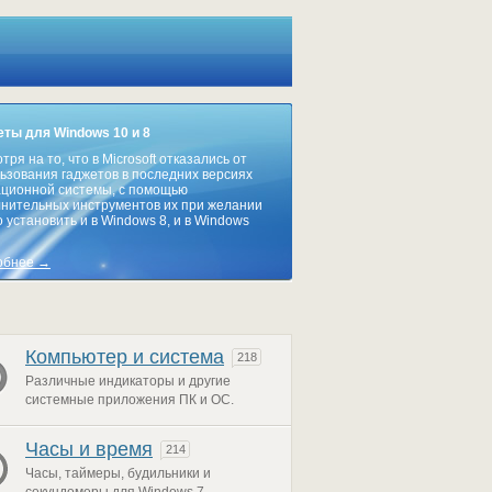
ты для Windows 10 и 8
тря на то, что в Microsoft отказались от
ьзования гаджетов в последних версиях
ционной системы, с помощью
нительных инструментов их при желании
 установить и в Windows 8, и в Windows
обнее →
Компьютер и система
218
Различные индикаторы и другие
системные приложения ПК и ОС.
Часы и время
214
Часы, таймеры, будильники и