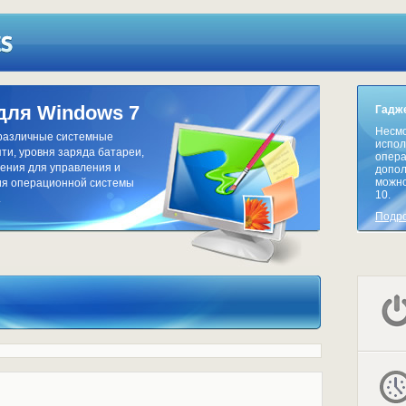
для Windows 7
Гадже
Несмо
 различные системные
испол
ти, уровня заряда батареи,
опера
жения для управления и
допол
можно
ния операционной системы
10.
.
Подр