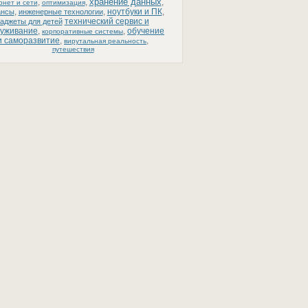
хранение данных
,
,
,
рнет и сети
оптимизация
,
,
ноутбуки и ПК
,
ансы
инженерные технологии
технический сервис и
гаджеты для детей
луживание
,
,
обучение
корпоративные системы
и саморазвитие
,
,
вирутальная реальность
путешествия