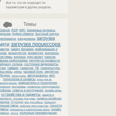
Все то, что не подходит по
параметрам в другие разделы.
Темы
Outlook
,
RDP
,
WiFi
,
биржевые индексы
,
дильник
,
буфер обмена
,
быстрый запуск
,
загрузка
вебкамера
,
ежедневник
,
загрузка процессора
мяти
,
,
заряд батареи
информация о
аметки
,
,
сках
контроль
,
калькулятор
,
конвертер
,
системы
,
корзина
,
курс валют
,
пароли
,
верка орфографии
,
регулятор громкости
,
айдшоу
,
солнце
,
состояние видеокарты
,
таймер
тчик
,
,
тамагочи
,
ТВ
,
температура
,
еш-игры
,
цены
,
часовой пояс
,
эмулятор
,
автогаджеты
Яндекс
,
,
,
веб-
аксессуары
технологии и сервисы
,
,
игры для пк
,
компьютеры и технологии
,
омплектующие
,
,
,
ложения
программы
серверное оборудование
ртфоны
,
советы и инструкции
,
,
онлайн-игры
устройства и гаджеты
,
защита и
,
,
пасность
гаджеты китайских
техника для дома
,
,
,
,
рендов
IT-услуги
всё для офиса
Samsung
льная связь
,
,
соцсети
рабочее пространство
ервисы
,
,
онлайн-
планшеты и электронные книги
,
,
полезные рекомендации
,
ервисы
лента