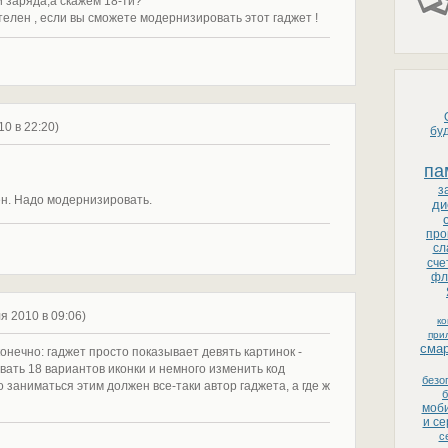
й заряда,а скажем 18-ти?
телен , если вы сможете модернизировать этот гаджет !
010 в 22:20)
бу
па
з
н. Надо модернизировать.
ди
про
сл
сче
фл
ля 2010 в 09:06)
к
при
сма
конечно: гаджет просто показывает девять картинок -
вать 18 вариантов иконки и немного изменить код
безо
о заниматься этим должен все-таки автор гаджета, а где ж
б
моби
и с
с