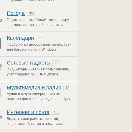
секундомеры для Windows 7.
Погода
30
Гаджеты погоды. Узнай температуру
за окном, прямо с рабочего стола!
Календари
27
Подборка разнообразных календарей
для боковой панели Windows.
Сетевые гаджеты
24
Индикаторы интернет-подключения,
учет трафика, WiFi, IP и другое.
Мультимедиа и радио
64
Аудио и видео плееры, а так же
гаджеты для воспроизведения радио.
Интернет и почта
15
Виджеты для работы с почтой,
соц.сетями, блогами и ресурсами.