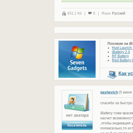
931,1 Кб |
6 | Язык:
Русский
Похожие на iB
Hud Launch 
iBattery 2.0
RF Battery
Red Battery
Как у
pashevich
(5 июня
спасибо за быстро 
iBattery тоже крас
насчет возможност
,чтобы индикация 
попиксельно,то ес