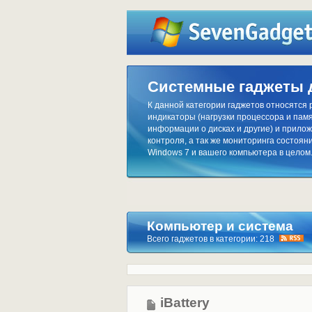
Системные гаджеты 
К данной категории гаджетов относятся
индикаторы (нагрузки процессора и памя
информации о дисках и другие) и прило
контроля, а так же мониторинга состоя
Windows 7 и вашего компьютера в целом
Компьютер и система
Всего гаджетов в категории: 218
iBattery