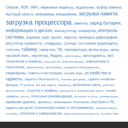
,
,
,
,
,
,
Outlook
RDP
WiFi
биржевые индексы
будильник
буфер обмена
загрузка памяти
,
,
,
,
быстрый запуск
вебкамера
ежедневник
загрузка процессора
заряд батареи
,
,
,
заметки
информация о дисках
контроль
,
,
,
калькулятор
конвертер
системы
,
,
,
,
,
корзина
курс валют
пароли
проверка орфографии
,
,
,
,
регулятор громкости
слайдшоу
солнце
состояние видеокарты
таймер
,
,
,
,
,
,
,
счетчик
тамагочи
ТВ
температура
флеш-игры
цены
,
,
,
,
,
часовой пояс
эмулятор
Яндекс
автогаджеты
веб-
аксессуары
,
,
,
технологии и сервисы
компьютеры и
игры для пк
комплектующие
,
,
,
,
технологии
приложения
программы
серверное оборудование
устройства и
,
,
,
смартфоны
советы и инструкции
онлайн-игры
гаджеты
,
,
,
защита и безопасность
гаджеты китайских
техника для дома
,
,
,
,
,
мобильная связь
брендов
IT-услуги
всё для офиса
Samsung
рабочее
,
,
,
соцсети и сервисы
онлайн-
пространство
планшеты и электронные книги
,
,
,
,
,
полезные рекомендации
сервисы
лента
интернет и сети
оптимизация
,
,
,
,
хранение данных
ноутбуки и ПК
финансы
инженерные технологии
,
технический сервис и обслуживание
гаджеты для детей
корпоративные
,
,
,
обучение и саморазвитие
системы
вирутальная реальность
путешествия