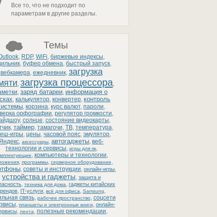
Все то, что не подходит по
параметрам в другие разделы.
Темы
Outlook
,
RDP
,
WiFi
,
биржевые индексы
,
дильник
,
буфер обмена
,
быстрый запуск
,
загрузка
вебкамера
,
ежедневник
,
загрузка процессора
мяти
,
,
заряд батареи
информация о
аметки
,
,
сках
контроль
,
калькулятор
,
конвертер
,
системы
,
корзина
,
курс валют
,
пароли
,
верка орфографии
,
регулятор громкости
,
айдшоу
,
солнце
,
состояние видеокарты
,
таймер
тчик
,
,
тамагочи
,
ТВ
,
температура
,
еш-игры
,
цены
,
часовой пояс
,
эмулятор
,
автогаджеты
Яндекс
,
,
,
веб-
аксессуары
технологии и сервисы
,
,
игры для пк
,
компьютеры и технологии
,
омплектующие
,
,
,
ложения
программы
серверное оборудование
ртфоны
,
советы и инструкции
,
,
онлайн-игры
устройства и гаджеты
,
защита и
,
,
пасность
гаджеты китайских
техника для дома
,
,
,
,
рендов
IT-услуги
всё для офиса
Samsung
льная связь
,
,
соцсети
рабочее пространство
ервисы
,
,
онлайн-
планшеты и электронные книги
,
,
полезные рекомендации
,
ервисы
лента