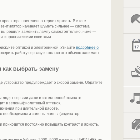
 проекторе постепенно теряет яркость. В итоге
а вентилятор начинает шуметь сильнее — система
и вы решили заменить лампу самостоятельно, ниже —
и с практическими советами.
рискуйте оптикой и электроникой. Узнайте
подробнее о
оверить работу сервису и сколько это обычно занимает
и как выбрать замену
е устройство предупреждает о скорой замене. Обратите
выглядят серыми даже в затемненной комнате.
дит в зелень/фиолетовый оттенок.
лючения при длительной работе.
 о необходимости замены лампы (индикатор
и приходится постоянно повышать контраст и яркость,
ному ресурсу (обычно 2000–5000 часов для UHP/UHE), не