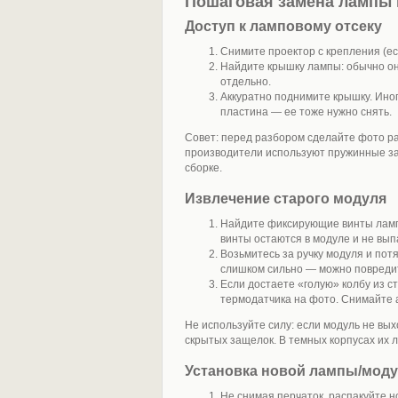
Пошаговая замена лампы 
Доступ к ламповому отсеку
Снимите проектор с крепления (ес
Найдите крышку лампы: обычно она
отдельно.
Аккуратно поднимите крышку. Ино
пластина — ее тоже нужно снять.
Совет: перед разбором сделайте фото р
производители используют пружинные защ
сборке.
Извлечение старого модуля
Найдите фиксирующие винты лампо
винты остаются в модуле и не вы
Возьмитесь за ручку модуля и по
слишком сильно — можно повреди
Если достаете «голую» колбу из с
термодатчика на фото. Снимайте а
Не используйте силу: если модуль не выхо
скрытых защелок. В темных корпусах их л
Установка новой лампы/мод
Не снимая перчаток, распакуйте н