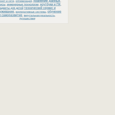
хранение данных
,
,
,
рнет и сети
оптимизация
,
,
ноутбуки и ПК
,
ансы
инженерные технологии
технический сервис и
гаджеты для детей
луживание
,
,
обучение
корпоративные системы
и саморазвитие
,
,
вирутальная реальность
путешествия