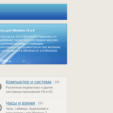
ты для Windows 10 и 8
тря на то, что в Microsoft отказались от
ьзования гаджетов в последних версиях
ционной системы, с помощью
нительных инструментов их при желании
 установить и в Windows 8, и в Windows
обнее →
Компьютер и система
218
Различные индикаторы и другие
системные приложения ПК и ОС.
Часы и время
214
Часы, таймеры, будильники и