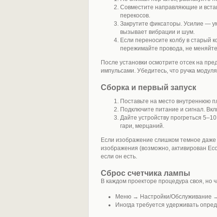
Совместите направляющие и вставь
перекосов.
Закрутите фиксаторы. Усилие — у
вызывает вибрации и шум.
Если переносите колбу в старый к
пережимайте провода, не меняйте
После установки осмотрите отсек на пре
импульсами. Убедитесь, что ручка модул
Сборка и первый запуск
Поставьте на место внутреннюю пл
Подключите питание и сигнал. Вкл
Дайте устройству прогреться 5–10 
гари, мерцаний.
Если изображение слишком темное даже 
изображения (возможно, активирован Eco
если он есть.
Сброс счетчика лампы
В каждом проекторе процедура своя, но 
Меню → Настройки/Обслуживание →
Иногда требуется удерживать опред