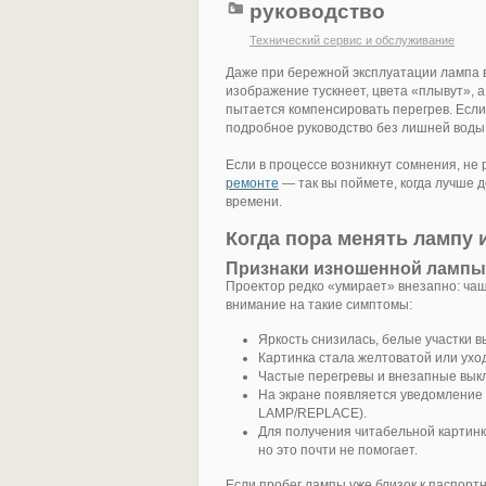
руководство
Технический сервис и обслуживание
Даже при бережной эксплуатации лампа в
изображение тускнеет, цвета «плывут», 
пытается компенсировать перегрев. Есл
подробное руководство без лишней воды 
Если в процессе возникнут сомнения, не 
ремонте
— так вы поймете, когда лучше д
времени.
Когда пора менять лампу 
Признаки изношенной лампы
Проектор редко «умирает» внезапно: чащ
внимание на такие симптомы:
Яркость снизилась, белые участки 
Картинка стала желтоватой или ухо
Частые перегревы и внезапные вык
На экране появляется уведомление
LAMP/REPLACE).
Для получения читабельной картинк
но это почти не помогает.
Если пробег лампы уже близок к паспорт