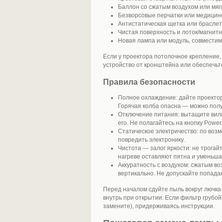
Баллон со сжатым воздухом или мягк
Безворсовые перчатки или медицинс
Антистатическая щетка или браслет
Чистая поверхность и лоток/магнитн
Новая лампа или модуль, совмести
Если у проектора потолочное крепление,
устройство от кронштейна или обеспечьте
Правила безопасности
Полное охлаждение: дайте проектор
Горячая колба опасна — можно полу
Отключение питания: вытащите вилку
его. Не полагайтесь на кнопку Power
Статическое электричество: по воз
повредить электронику.
Чистота — залог яркости: не трога
нагреве оставляют пятна и уменьша
Аккуратность с воздухом: сжатым в
вертикально. Не допускайте попада
Перед началом сдуйте пыль вокруг лючка
внутрь при открытии. Если фильтр грубой
замените), придерживаясь инструкции.