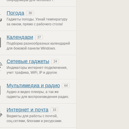
секундомеры для Windows 7.
Погода
30
Гаджеты погоды. Узнай температуру
за окном, прямо с рабочего стола!
Календари
27
Подборка разнообразных календарей
для боковой панели Windows.
Сетевые гаджеты
24
Индикаторы интернет-подключения,
учет трафика, WiFi, IP и другое.
Мультимедиа и радио
64
Аудио и видео плееры, а так же
гаджеты для воспроизведения радио.
Интернет и почта
15
Виджеты для работы с почтой,
соц.сетями, блогами и ресурсами.