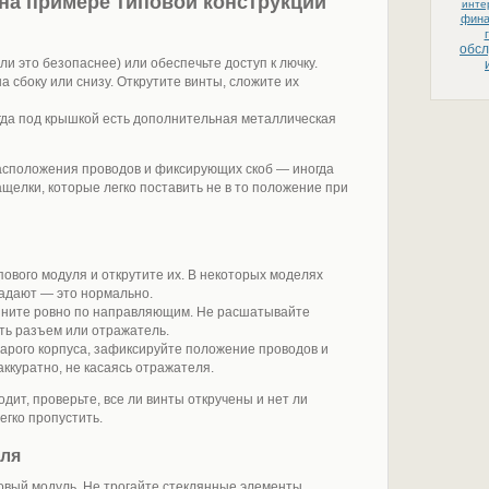
на примере типовой конструкции
инте
фин
обс
ли это безопаснее) или обеспечьте доступ к лючку.
 сбоку или снизу. Открутите винты, сложите их
гда под крышкой есть дополнительная металлическая
асположения проводов и фиксирующих скоб — иногда
елки, которые легко поставить не в то положение при
вого модуля и открутите их. В некоторых моделях
падают — это нормально.
тяните ровно по направляющим. Не расшатывайте
ть разъем или отражатель.
тарого корпуса, зафиксируйте положение проводов и
ккуратно, не касаясь отражателя.
дит, проверьте, все ли винты откручены и нет ли
егко пропустить.
уля
овый модуль. Не трогайте стеклянные элементы.