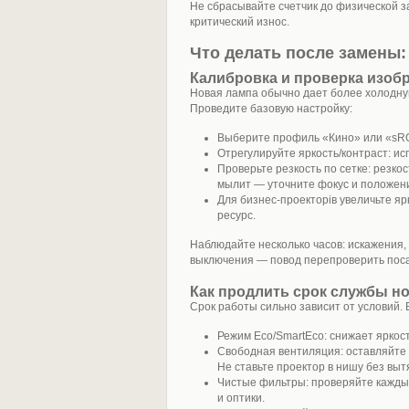
Не сбрасывайте счетчик до физической за
критический износ.
Что делать после замены:
Калибровка и проверка изоб
Новая лампа обычно дает более холодную
Проведите базовую настройку:
Выберите профиль «Кино» или «sRG
Отрегулируйте яркость/контраст: ис
Проверьте резкость по сетке: резко
мылит — уточните фокус и положен
Для бизнес‑проекторів увеличьте ярк
ресурс.
Наблюдайте несколько часов: искажения,
выключения — повод перепроверить посад
Как продлить срок службы н
Срок работы сильно зависит от условий. 
Режим Eco/SmartEco: снижает яркост
Свободная вентиляция: оставляйте 
Не ставьте проектор в нишу без выт
Чистые фильтры: проверяйте кажды
и оптики.