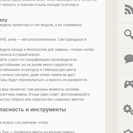
лопнуть, а осколки и пыль попадут в оптику и
мпу
одель проектора и тип модуля, а не «примерно
:
UHE, реже — металлогалогенные. Светодиодные и
.
модуль проще и безопаснее для замены, «голая» колба
реноса в старый корпус.
айте строго по спецификации производителя.
остойными, но на рынке много суррогатов.
стабильнее по ресурсу и температуре цвета.
 сильно засорен, даже новая лампа не даст
ры будут перегружаться, а яркость не раскроется.
 ваш проектор: там указаны моменты затяжки,
счетчика лампы. И еще один совет: фотографируйте
ыстро собрать все обратно без «лишних» винтов.
опасность и инструменты
 искать «на горячем» этапе:
а Torx — проверьте винты на крышке лампы).