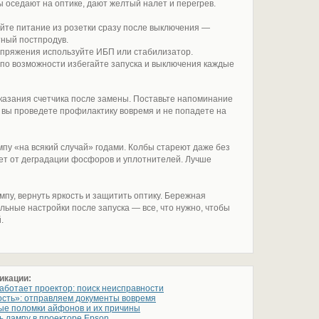
 оседают на оптике, дают желтый налет и перегрев.
йте питание из розетки сразу после выключения —
тный постпродув.
апряжения используйте ИБП или стабилизатор.
 по возможности избегайте запуска и выключения каждые
казания счетчика после замены. Поставьте напоминание
 вы проведете профилактику вовремя и не попадете на
пу «на всякий случай» годами. Колбы стареют даже без
ает от деградации фосфоров и уплотнителей. Лучше
пу, вернуть яркость и защитить оптику. Бережная
ильные настройки после запуска — все, что нужно, чтобы
.
икации:
аботает проектор: поиск неисправности
сть»: отправляем документы вовремя
ые поломки айфонов и их причины
ь лампу в проекторе Epson