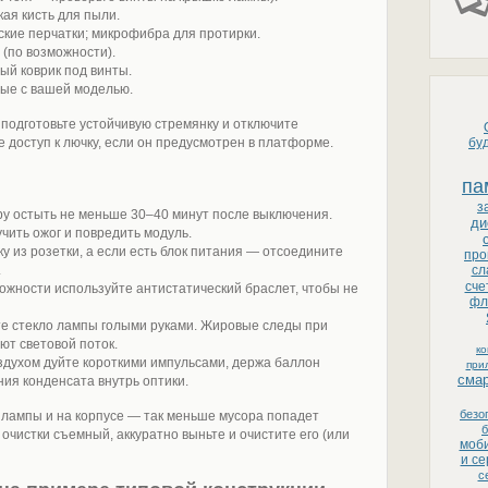
ая кисть для пыли.
кие перчатки; микрофибра для протирки.
 (по возможности).
ый коврик под винты.
мые с вашей моделью.
 подготовьте устойчивую стремянку и отключите
 доступ к лючку, если он предусмотрен в платформе.
бу
па
з
у остыть не меньше 30–40 минут после выключения.
ди
чить ожог и повредить модуль.
 из розетки, а если есть блок питания — отсоедините
про
.
сл
сче
можности используйте антистатический браслет, чтобы не
фл
йте стекло лампы голыми руками. Жировые следы при
ют световой поток.
к
оздухом дуйте короткими импульсами, держа баллон
при
сма
ния конденсата внутрь оптики.
безо
 лампы и на корпусе — так меньше мусора попадет
б
 очистки съемный, аккуратно выньте и очистите его (или
моби
и с
с