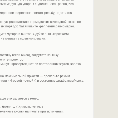
те модуль до упора. Он должен лечь ровно, без
меренное: перетяжка ломает резьбу, недотяжка
орпус, расположите термодатчик в исходной точке, не
 их порядок. Затягивайте крепления равномерно.
дмет мусора и винтов. Сдуйте пыль короткими
я не мешает закрытию крышки.
астину (если была), закрутите крышку.
ючите проектор.
минут. Проверьте, нет ли посторонних звуков, запаха
на максимальной яркости — проверьте режим
 или «Игровой ночной») и состояние диафрагмы/ириса,
чаще это делается в меню:
 Лампа → Сбросить счетчик.
еленные кнопки на пульте при включении.