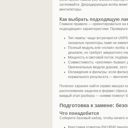
затягивайте. Деградирующая колба может 
вентиляторы.
Как выбрать подходящую ла
Главное правило — ориентироваться на м
подходящие» характеристики. Проверьте
Тип лампы: чаще встречаются UHP/
лазерные проекторы ламп не имеют
Полный модуль или «голая» колба: 
дешевле, но требует аккуратного пе
Мощность и световой поток: подбир
Совместимость: «реплики» бывают д
Оригинальные модули дороже, зато 
Охлаждение и фильтры: если фильтр
нормального результата — вентилято
Полезно заранее найти сервис‑мануал на
расположение защелок и формат сброса 
каждый этап разбора — снимки помогут б
Подготовка к замене: без
Что понадобится
Соберите базовый набор, чтобы ничего не
Крестовая отвертка PH1/PH0 (иногд