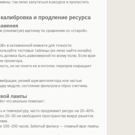
мены: так легко запутаться в ресурсе и пропустить
 калибровка и продление ресурса
ражения
 (синеватую) картинку по сравнению со «старой».
B» в затемненной комнате для точности.
пользуйте тестовые таблицы (их легко найти онлайн).
сть должна быть равномерной по всему полю. Если края
ие проектора.
ость, но не гоните ее в потолок: перегрев сокращает
 вибрации, резкий шум вентилятора или частые
ку модуля, состояние фильтров и сброс счетчика.
овой лампы
Вот что реально помогает:
ь и температуру, часто продлевает ресурс на 20–40%.
по 20–30 см свободного пространства вокруг решеток.
яжки.
е 100–200 часов. Забитый фильтр — главный враг лампы