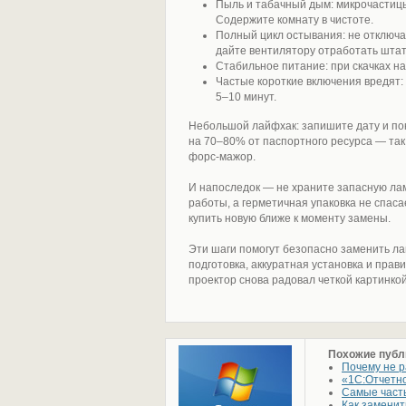
Пыль и табачный дым: микрочастицы
Содержите комнату в чистоте.
Полный цикл остывания: не отключа
дайте вентилятору отработать шта
Стабильное питание: при скачках н
Частые короткие включения вредят:
5–10 минут.
Небольшой лайфхак: запишите дату и по
на 70–80% от паспортного ресурса — так
форс‑мажор.
И напоследок — не храните запасную лам
работы, а герметичная упаковка не спас
купить новую ближе к моменту замены.
Эти шаги помогут безопасно заменить лам
подготовка, аккуратная установка и прав
проектор снова радовал четкой картинкой
Похожие публ
Почему не р
«1С:Отчетно
Самые част
Как заменит