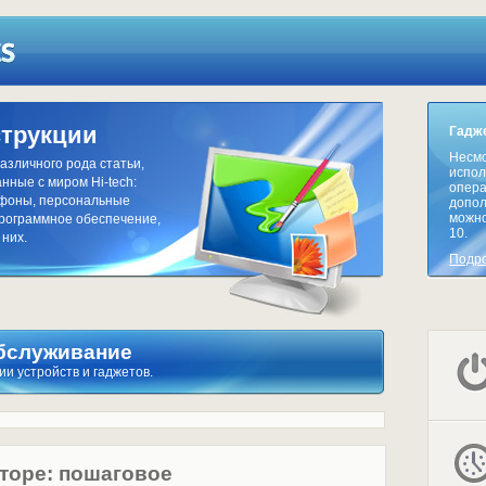
струкции
Гадже
Несмо
азличного рода статьи,
испол
нные с миром Hi-tech:
опера
тфоны, персональные
допол
можно
программное обеспечение,
10.
 них.
Подр
обслуживание
ии устройств и гаджетов.
торе: пошаговое