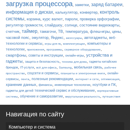
загрузка процессора
заряд батареи
,
,
,
заметки
информация о дисках
контроль
,
,
,
калькулятор
конвертер
системы
,
,
,
,
,
корзина
курс валют
пароли
проверка орфографии
,
,
,
,
регулятор громкости
слайдшоу
солнце
состояние видеокарты
таймер
,
,
,
,
,
,
,
счетчик
тамагочи
ТВ
температура
флеш-игры
цены
,
,
,
,
,
часовой пояс
эмулятор
Яндекс
автогаджеты
веб-
аксессуары
,
,
,
технологии и сервисы
компьютеры и
игры для пк
комплектующие
,
,
,
,
технологии
приложения
программы
серверное оборудование
устройства и
,
,
,
смартфоны
советы и инструкции
онлайн-игры
гаджеты
,
,
,
защита и безопасность
гаджеты китайских
техника для дома
,
,
,
,
,
мобильная связь
брендов
IT-услуги
всё для офиса
Samsung
рабочее
,
,
,
соцсети и сервисы
онлайн-
пространство
планшеты и электронные книги
,
,
,
,
,
полезные рекомендации
сервисы
лента
интернет и сети
оптимизация
,
,
,
,
хранение данных
ноутбуки и ПК
финансы
инженерные технологии
,
технический сервис и обслуживание
гаджеты для детей
корпоративные
,
,
,
обучение и саморазвитие
системы
вирутальная реальность
путешествия
Навигация по сайту
Компьютер и система