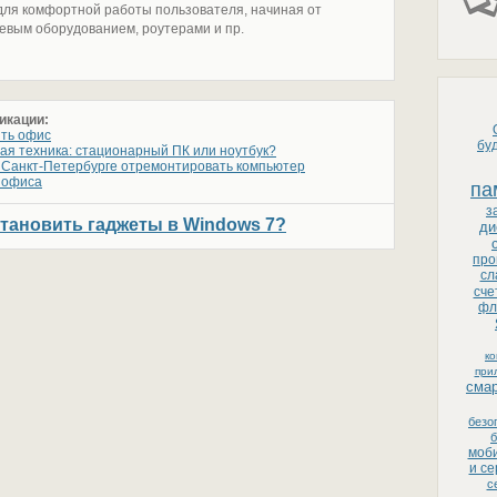
о для комфортной работы пользователя, начиная от
евым оборудованием, роутерами и пр.
икации:
ить офис
бу
я техника: стационарный ПК или ноутбук?
 Санкт-Петербурге отремонтировать компьютер
 офиса
па
з
становить гаджеты в Windows 7?
ди
про
сл
сче
фл
к
при
сма
безо
б
моби
и с
с