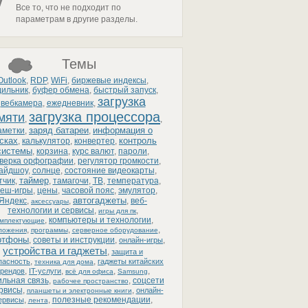
Все то, что не подходит по
параметрам в другие разделы.
Темы
Outlook
,
RDP
,
WiFi
,
биржевые индексы
,
дильник
,
буфер обмена
,
быстрый запуск
,
загрузка
вебкамера
,
ежедневник
,
загрузка процессора
мяти
,
,
заряд батареи
информация о
аметки
,
,
сках
контроль
,
калькулятор
,
конвертер
,
системы
,
корзина
,
курс валют
,
пароли
,
верка орфографии
,
регулятор громкости
,
айдшоу
,
солнце
,
состояние видеокарты
,
таймер
тчик
,
,
тамагочи
,
ТВ
,
температура
,
еш-игры
,
цены
,
часовой пояс
,
эмулятор
,
автогаджеты
Яндекс
,
,
,
веб-
аксессуары
технологии и сервисы
,
,
игры для пк
,
компьютеры и технологии
,
омплектующие
,
,
,
ложения
программы
серверное оборудование
ртфоны
,
советы и инструкции
,
,
онлайн-игры
устройства и гаджеты
,
защита и
,
,
пасность
гаджеты китайских
техника для дома
,
,
,
,
рендов
IT-услуги
всё для офиса
Samsung
льная связь
,
,
соцсети
рабочее пространство
ервисы
,
,
онлайн-
планшеты и электронные книги
,
,
полезные рекомендации
,
ервисы
лента