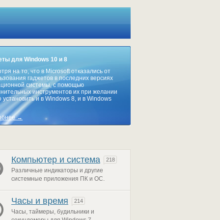
ты для Windows 10 и 8
тря на то, что в Microsoft отказались от
ьзования гаджетов в последних версиях
ционной системы, с помощью
нительных инструментов их при желании
 установить и в Windows 8, и в Windows
обнее →
Компьютер и система
218
Различные индикаторы и другие
системные приложения ПК и ОС.
Часы и время
214
Часы, таймеры, будильники и