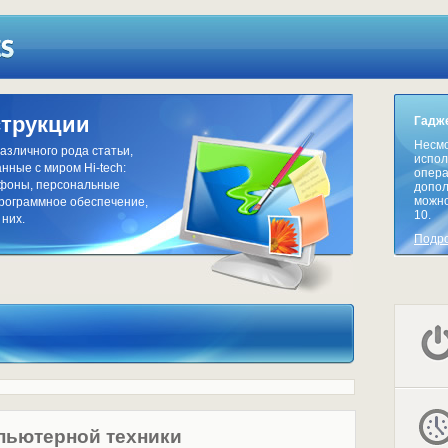
струкции
Гадже
Несмо
азличного рода статьи,
испол
нные с миром Hi-tech:
опера
тфоны, персональные
допол
можно
программное обеспечение,
10.
 них.
Подр
пьютерной техники