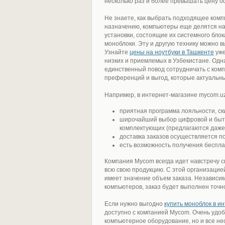
несколько раз и более превышать цену о
Не знаете, как выбрать подходящее ком
назначению, компьютеры еще делятся на
установки, состоящие их системного блок
моноблоки. Эту и другую технику можно 
Узнайте
цены на ноутбуки в Ташкенте
уже
низких и приемлемых в Узбекистане. Одн
единственный повод сотрудничать с ком
преференций и выгод, которые актуальны
Например, в интернет-магазине mycom.uz 
приятная программа лояльности, ск
широчайший выбор цифровой и бытов
комплектующих (предлагаются даже 
доставка заказов осуществляется п
есть возможность получения беспла
Компания Mycom всегда идет навстречу 
всю свою продукцию. С этой организацией
имеет значение объем заказа. Независим
компьютеров, заказ будет выполнен точно
Если нужно выгодно
купить моноблок в и
доступно с компанией Mycom. Очень удобн
компьютерное оборудование, но и все не