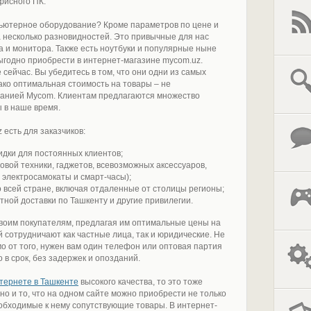
фисного ПК.
пьютерное оборудование? Кроме параметров по цене и
 несколько разновидностей. Это привычные для нас
а и монитора. Также есть ноутбуки и популярные ныне
выгодно приобрести в интернет-магазине mycom.uz.
 сейчас. Вы убедитесь в том, что они одни из самых
ако оптимальная стоимость на товары – не
панией Mycom. Клиентам предлагаются множество
 в наше время.
есть для заказчиков:
идки для постоянных клиентов;
ой техники, гаджетов, всевозможных аксессуаров,
электросамокаты и смарт-часы);
о всей стране, включая отдаленные от столицы регионы;
тной доставки по Ташкенту и другие привилегии.
своим покупателям, предлагая им оптимальные цены на
 сотрудничают как частные лица, так и юридические. Не
о от того, нужен вам один телефон или оптовая партия
 в срок, без задержек и опозданий.
нтернете в Ташкенте
высокого качества, то это тоже
о и то, что на одном сайте можно приобрести не только
обходимые к нему сопутствующие товары. В интернет-