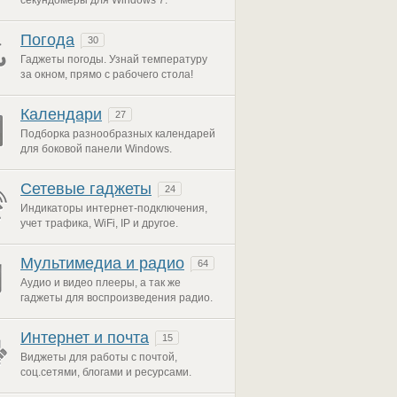
секундомеры для Windows 7.
Погода
30
Гаджеты погоды. Узнай температуру
за окном, прямо с рабочего стола!
Календари
27
Подборка разнообразных календарей
для боковой панели Windows.
Сетевые гаджеты
24
Индикаторы интернет-подключения,
учет трафика, WiFi, IP и другое.
Мультимедиа и радио
64
Аудио и видео плееры, а так же
гаджеты для воспроизведения радио.
Интернет и почта
15
Виджеты для работы с почтой,
соц.сетями, блогами и ресурсами.