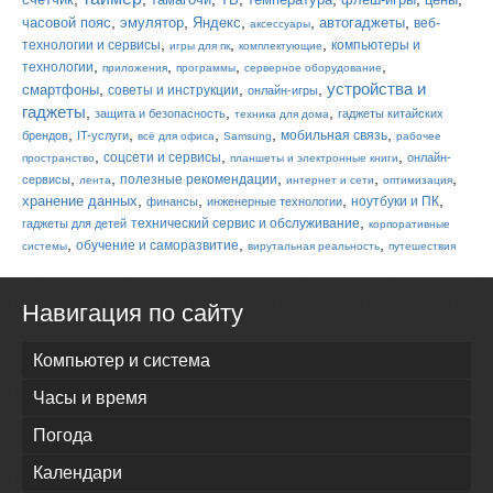
,
,
,
,
,
часовой пояс
эмулятор
Яндекс
автогаджеты
веб-
аксессуары
,
,
,
технологии и сервисы
компьютеры и
игры для пк
комплектующие
,
,
,
,
технологии
приложения
программы
серверное оборудование
устройства и
,
,
,
смартфоны
советы и инструкции
онлайн-игры
гаджеты
,
,
,
защита и безопасность
гаджеты китайских
техника для дома
,
,
,
,
,
мобильная связь
брендов
IT-услуги
всё для офиса
Samsung
рабочее
,
,
,
соцсети и сервисы
онлайн-
пространство
планшеты и электронные книги
,
,
,
,
,
полезные рекомендации
сервисы
лента
интернет и сети
оптимизация
,
,
,
,
хранение данных
ноутбуки и ПК
финансы
инженерные технологии
,
технический сервис и обслуживание
гаджеты для детей
корпоративные
,
,
,
обучение и саморазвитие
системы
вирутальная реальность
путешествия
Навигация по сайту
Компьютер и система
Часы и время
Погода
Календари