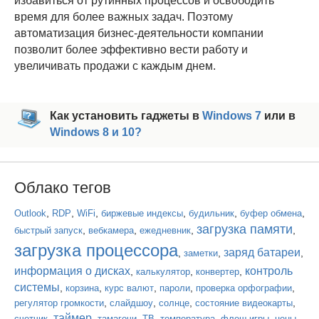
избавиться от рутинных процессов и освободить
время для более важных задач. Поэтому
автоматизация бизнес-деятельности компании
позволит более эффективно вести работу и
увеличивать продажи с каждым днем.
Как установить гаджеты в
Windows 7
или в
Windows 8 и 10?
Облако тегов
,
,
,
,
,
,
Outlook
RDP
WiFi
биржевые индексы
будильник
буфер обмена
загрузка памяти
,
,
,
,
быстрый запуск
вебкамера
ежедневник
загрузка процессора
заряд батареи
,
,
,
заметки
информация о дисках
контроль
,
,
,
калькулятор
конвертер
системы
,
,
,
,
,
корзина
курс валют
пароли
проверка орфографии
,
,
,
,
регулятор громкости
слайдшоу
солнце
состояние видеокарты
таймер
,
,
,
,
,
,
,
счетчик
тамагочи
ТВ
температура
флеш-игры
цены