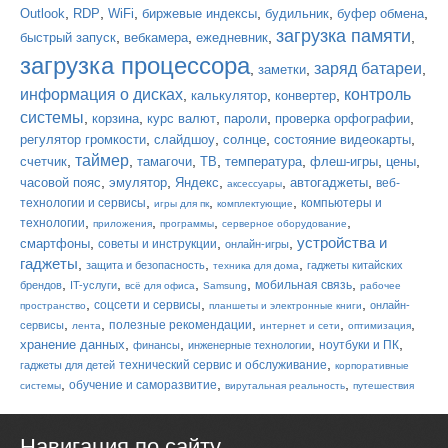
,
,
,
,
,
,
Outlook
RDP
WiFi
биржевые индексы
будильник
буфер обмена
загрузка памяти
,
,
,
,
быстрый запуск
вебкамера
ежедневник
загрузка процессора
заряд батареи
,
,
,
заметки
информация о дисках
контроль
,
,
,
калькулятор
конвертер
системы
,
,
,
,
,
корзина
курс валют
пароли
проверка орфографии
,
,
,
,
регулятор громкости
слайдшоу
солнце
состояние видеокарты
таймер
,
,
,
,
,
,
,
счетчик
тамагочи
ТВ
температура
флеш-игры
цены
,
,
,
,
,
часовой пояс
эмулятор
Яндекс
автогаджеты
веб-
аксессуары
,
,
,
технологии и сервисы
компьютеры и
игры для пк
комплектующие
,
,
,
,
технологии
приложения
программы
серверное оборудование
устройства и
,
,
,
смартфоны
советы и инструкции
онлайн-игры
гаджеты
,
,
,
защита и безопасность
гаджеты китайских
техника для дома
,
,
,
,
,
мобильная связь
брендов
IT-услуги
всё для офиса
Samsung
рабочее
,
,
,
соцсети и сервисы
онлайн-
пространство
планшеты и электронные книги
,
,
,
,
,
полезные рекомендации
сервисы
лента
интернет и сети
оптимизация
,
,
,
,
хранение данных
ноутбуки и ПК
финансы
инженерные технологии
,
технический сервис и обслуживание
гаджеты для детей
корпоративные
,
,
,
обучение и саморазвитие
системы
вирутальная реальность
путешествия
Навигация по сайту