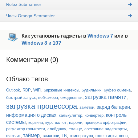
Rolex Submariner
Часы Omega Seamaster
Как установить гаджеты в
Windows 7
или в
Windows 8 и 10?
Комментарии (0)
Облако тегов
,
,
,
,
,
,
Outlook
RDP
WiFi
биржевые индексы
будильник
буфер обмена
загрузка памяти
,
,
,
,
быстрый запуск
вебкамера
ежедневник
загрузка процессора
заряд батареи
,
,
,
заметки
информация о дисках
контроль
,
,
,
калькулятор
конвертер
системы
,
,
,
,
,
корзина
курс валют
пароли
проверка орфографии
,
,
,
,
регулятор громкости
слайдшоу
солнце
состояние видеокарты
таймер
,
,
,
,
,
,
,
счетчик
тамагочи
ТВ
температура
флеш-игры
цены