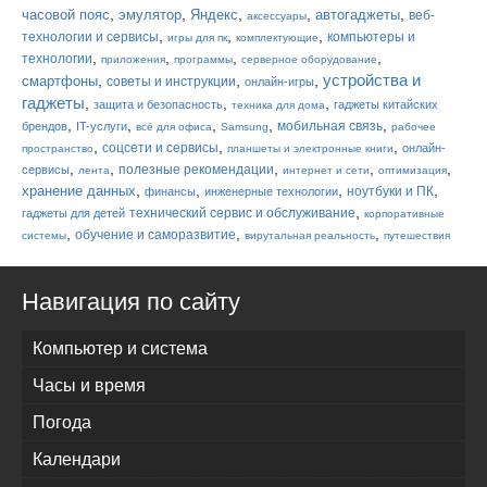
,
,
,
,
,
часовой пояс
эмулятор
Яндекс
автогаджеты
веб-
аксессуары
,
,
,
технологии и сервисы
компьютеры и
игры для пк
комплектующие
,
,
,
,
технологии
приложения
программы
серверное оборудование
устройства и
,
,
,
смартфоны
советы и инструкции
онлайн-игры
гаджеты
,
,
,
защита и безопасность
гаджеты китайских
техника для дома
,
,
,
,
,
мобильная связь
брендов
IT-услуги
всё для офиса
Samsung
рабочее
,
,
,
соцсети и сервисы
онлайн-
пространство
планшеты и электронные книги
,
,
,
,
,
полезные рекомендации
сервисы
лента
интернет и сети
оптимизация
,
,
,
,
хранение данных
ноутбуки и ПК
финансы
инженерные технологии
,
технический сервис и обслуживание
гаджеты для детей
корпоративные
,
,
,
обучение и саморазвитие
системы
вирутальная реальность
путешествия
Навигация по сайту
Компьютер и система
Часы и время
Погода
Календари