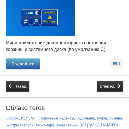
Мини-приложение для мониторинга состояния
корзины и системного диска (по умолчанию С).
Подробнее
1
Назад
Вперёд
Облако тегов
,
,
,
,
,
,
Outlook
RDP
WiFi
биржевые индексы
будильник
буфер обмена
загрузка памяти
,
,
,
,
быстрый запуск
вебкамера
ежедневник