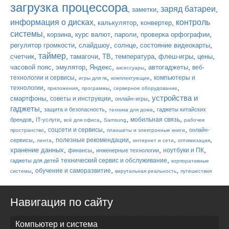
загрузка процессора
заряд батареи
,
,
,
заметки
информация о дисках
контроль
,
,
,
калькулятор
конвертер
системы
,
,
,
,
,
корзина
курс валют
пароли
проверка орфографии
,
,
,
,
регулятор громкости
слайдшоу
солнце
состояние видеокарты
таймер
,
,
,
,
,
,
,
счетчик
тамагочи
ТВ
температура
флеш-игры
цены
,
,
,
,
,
часовой пояс
эмулятор
Яндекс
автогаджеты
веб-
аксессуары
,
,
,
технологии и сервисы
компьютеры и
игры для пк
комплектующие
,
,
,
,
технологии
приложения
программы
серверное оборудование
устройства и
,
,
,
смартфоны
советы и инструкции
онлайн-игры
гаджеты
,
,
,
защита и безопасность
гаджеты китайских
техника для дома
,
,
,
,
,
мобильная связь
брендов
IT-услуги
всё для офиса
Samsung
рабочее
,
,
,
соцсети и сервисы
онлайн-
пространство
планшеты и электронные книги
,
,
,
,
,
полезные рекомендации
сервисы
лента
интернет и сети
оптимизация
,
,
,
,
хранение данных
ноутбуки и ПК
финансы
инженерные технологии
,
технический сервис и обслуживание
гаджеты для детей
корпоративные
,
,
,
обучение и саморазвитие
системы
вирутальная реальность
путешествия
Навигация по сайту
Компьютер и система