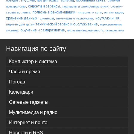
мобильная связь
брендов
IT-услуги
всё для офиса
Samsung
рабочее
,
,
,
соцсети и сервисы
онлайн-
пространство
планшеты и электронные книги
,
,
,
,
,
полезные рекомендации
сервисы
лента
интернет и сети
оптимизация
,
,
,
,
хранение данных
ноутбуки и ПК
финансы
инженерные технологии
,
технический сервис и обслуживание
гаджеты для детей
корпоративные
,
,
,
обучение и саморазвитие
системы
вирутальная реальность
путешествия
Навигация по сайту
Компьютер и система
Часы и время
Погода
Календари
Сетевые гаджеты
Мультимедиа и радио
Интернет и почта
Новости и RSS