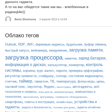
данного гаджета.
А то на вас обидятся такие как мы - влюбленные в
радиацЫю))
Berta Shvetsova
3 апреля 2013 в 14:54
Облако тегов
,
,
,
,
,
,
Outlook
RDP
WiFi
биржевые индексы
будильник
буфер обмена
загрузка памяти
,
,
,
,
быстрый запуск
вебкамера
ежедневник
загрузка процессора
заряд батареи
,
,
,
заметки
информация о дисках
контроль
,
,
,
калькулятор
конвертер
системы
,
,
,
,
,
корзина
курс валют
пароли
проверка орфографии
,
,
,
,
регулятор громкости
слайдшоу
солнце
состояние видеокарты
таймер
,
,
,
,
,
,
,
счетчик
тамагочи
ТВ
температура
флеш-игры
цены
,
,
,
,
,
часовой пояс
эмулятор
Яндекс
автогаджеты
веб-
аксессуары
,
,
,
технологии и сервисы
компьютеры и
игры для пк
комплектующие
,
,
,
,
технологии
приложения
программы
серверное оборудование
устройства и
,
,
,
смартфоны
советы и инструкции
онлайн-игры
гаджеты
,
,
,
защита и безопасность
гаджеты китайских
техника для дома
,
,
,
,
,