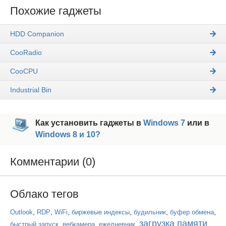
Похожие гаджеты
HDD Companion
CooRadio
CooCPU
Industrial Bin
Как установить гаджеты в
Windows 7
или в
Windows 8 и 10?
Комментарии (0)
Облако тегов
,
,
,
,
,
,
Outlook
RDP
WiFi
биржевые индексы
будильник
буфер обмена
загрузка памяти
,
,
,
,
быстрый запуск
вебкамера
ежедневник