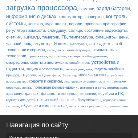
загрузка процессора
заряд батареи
,
,
,
заметки
информация о дисках
контроль
,
,
,
калькулятор
конвертер
системы
,
,
,
,
,
корзина
курс валют
пароли
проверка орфографии
,
,
,
,
регулятор громкости
слайдшоу
солнце
состояние видеокарты
таймер
,
,
,
,
,
,
,
счетчик
тамагочи
ТВ
температура
флеш-игры
цены
,
,
,
,
,
часовой пояс
эмулятор
Яндекс
автогаджеты
веб-
аксессуары
,
,
,
технологии и сервисы
компьютеры и
игры для пк
комплектующие
,
,
,
,
технологии
приложения
программы
серверное оборудование
устройства и
,
,
,
смартфоны
советы и инструкции
онлайн-игры
гаджеты
,
,
,
защита и безопасность
гаджеты китайских
техника для дома
,
,
,
,
,
мобильная связь
брендов
IT-услуги
всё для офиса
Samsung
рабочее
,
,
,
соцсети и сервисы
онлайн-
пространство
планшеты и электронные книги
,
,
,
,
,
полезные рекомендации
сервисы
лента
интернет и сети
оптимизация
,
,
,
,
хранение данных
ноутбуки и ПК
финансы
инженерные технологии
,
технический сервис и обслуживание
гаджеты для детей
корпоративные
,
,
,
обучение и саморазвитие
системы
вирутальная реальность
путешествия
Навигация по сайту