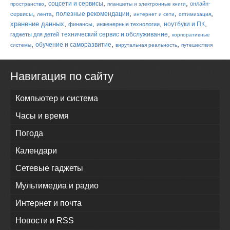
,
,
,
соцсети и сервисы
онлайн-
пространство
планшеты и электронные книги
,
,
,
,
,
полезные рекомендации
сервисы
лента
интернет и сети
оптимизация
,
,
,
,
хранение данных
ноутбуки и ПК
финансы
инженерные технологии
,
технический сервис и обслуживание
гаджеты для детей
корпоративные
,
,
,
обучение и саморазвитие
системы
вирутальная реальность
путешествия
Навигация по сайту
Компьютер и система
Часы и время
Погода
Календари
Сетевые гаджеты
Мультимедиа и радио
Интернет и почта
Новости и RSS