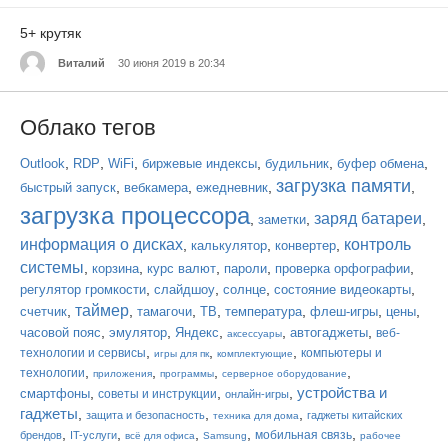
5+ крутяк
Виталий
30 июня 2019 в 20:34
Облако тегов
,
,
,
,
,
,
Outlook
RDP
WiFi
биржевые индексы
будильник
буфер обмена
загрузка памяти
,
,
,
,
быстрый запуск
вебкамера
ежедневник
загрузка процессора
заряд батареи
,
,
,
заметки
информация о дисках
контроль
,
,
,
калькулятор
конвертер
системы
,
,
,
,
,
корзина
курс валют
пароли
проверка орфографии
,
,
,
,
регулятор громкости
слайдшоу
солнце
состояние видеокарты
таймер
,
,
,
,
,
,
,
счетчик
тамагочи
ТВ
температура
флеш-игры
цены
,
,
,
,
,
часовой пояс
эмулятор
Яндекс
автогаджеты
веб-
аксессуары
,
,
,
технологии и сервисы
компьютеры и
игры для пк
комплектующие
,
,
,
,
технологии
приложения
программы
серверное оборудование
устройства и
,
,
,
смартфоны
советы и инструкции
онлайн-игры
гаджеты
,
,
,
защита и безопасность
гаджеты китайских
техника для дома
,
,
,
,
,
мобильная связь
брендов
IT-услуги
всё для офиса
Samsung
рабочее