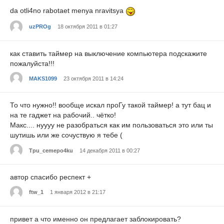
da otli4no rabotaet menya nravitsya
uzPROg
18 октября 2011 в 01:27
как ставить таймер на выключение компьютера подскажите
пожалуйста!!!
MAKS1099
23 октября 2011 в 14:24
То что нужно!! вообще искал проГу такой таймер! а тут бац и
на те гаджет на рабочий.. чётко!
Макс.... нуууу не разобраться как им пользоваться это или ты
шутишь или же сочуствую я тебе (
Tpu_cemepo4ku
14 декабря 2011 в 00:27
автор спасибо респект +
ftw_1
1 января 2012 в 21:17
привет а что именно он предлагает заблокировать?